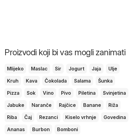
Proizvodi koji bi vas mogli zanimati
Mlijeko
Maslac
Sir
Jogurt
Jaja
Ulje
Kruh
Kava
Čokolada
Salama
Šunka
Pizza
Sok
Vino
Pivo
Piletina
Svinjetina
Jabuke
Naranče
Rajčice
Banane
Riža
Riba
Čaj
Rezanci
Kiselo vrhnje
Govedina
Ananas
Burbon
Bomboni