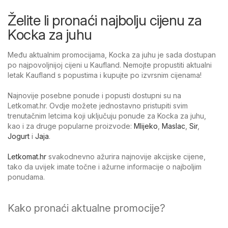
Želite li pronaći najbolju cijenu za
Kocka za juhu
Među aktualnim promocijama, Kocka za juhu je sada dostupan
po najpovoljnijoj cijeni u Kaufland. Nemojte propustiti aktualni
letak Kaufland s popustima i kupujte po izvrsnim cijenama!
Najnovije posebne ponude i popusti dostupni su na
Letkomat.hr. Ovdje možete jednostavno pristupiti svim
trenutačnim letcima koji uključuju ponude za Kocka za juhu,
kao i za druge popularne proizvode:
Mlijeko
,
Maslac
,
Sir
,
Jogurt
i
Jaja
.
Letkomat.hr
svakodnevno ažurira najnovije akcijske cijene,
tako da uvijek imate točne i ažurne informacije o najboljim
ponudama.
Kako pronaći aktualne promocije?