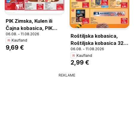
PIK Zimska, Kulen ili
Čajna kobasica, PIK
06.08. - 11.08.2026
Zimska, Kulen ili Čajna
Roštiljska kobasica,
Kaufland
kobasica 650 g
Roštiljska kobasica 320
9,69 €
06.08. - 11.08.2026
g
Kaufland
2,99 €
REKLAME