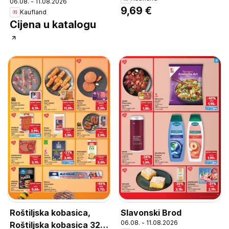
kobasica 650 g
06.08. - 11.08.2026
9,69 €
Kaufland
Cijena u katalogu
Roštiljska kobasica,
Slavonski Brod
06.08. - 11.08.2026
Roštiljska kobasica 320