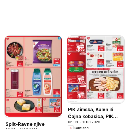
PIK Zimska, Kulen ili
Čajna kobasica, PIK
06.08. - 11.08.2026
Zimska, Kulen ili Čajna
Split-Ravne njive
Kaufland