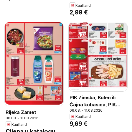
g
Kaufland
2,99 €
PIK Zimska, Kulen ili
Čajna kobasica, PIK
06.08. - 11.08.2026
Zimska, Kulen ili Čajna
Rijeka Zamet
Kaufland
kobasica 650 g
06.08. - 11.08.2026
9,69 €
Kaufland
Cijena u katalogu