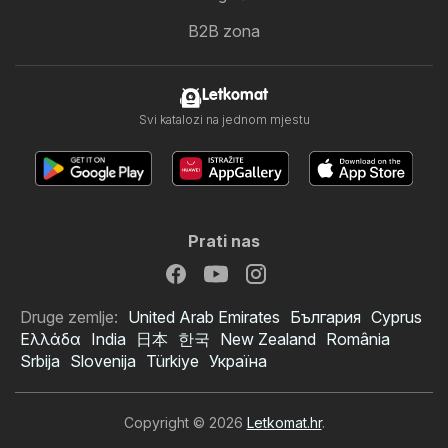
B2B zona
Letkomat
Svi katalozi na jednom mjestu
Prati nas
Druge zemlje:
United Arab Emirates
България
Cyprus
Ελλάδα
India
日本
한국
New Zealand
România
Srbija
Slovenija
Türkiye
Україна
Copyright © 2026
Letkomat.hr
.