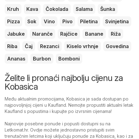
Kruh
Kava
Čokolada
Salama
Šunka
Pizza
Sok
Vino
Pivo
Piletina
Svinjetina
Jabuke
Naranče
Rajčice
Banane
Riža
Riba
Čaj
Rezanci
Kiselo vrhnje
Govedina
Ananas
Burbon
Bomboni
Želite li pronaći najbolju cijenu za
Kobasica
Među aktualnim promocijama, Kobasica je sada dostupan po
najpovoljnijoj cijeni u Kaufland. Nemojte propustiti aktualni letak
Kaufland s popustima i kupujte po izvrsnim cijenama!
Najnovije posebne ponude i popusti dostupni su na
Letkomat.hr. Ovdje možete jednostavno pristupiti svim
trenutačnim letcima koji uključuju ponude za Kobasica, kao i za