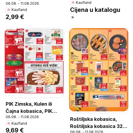
Kaufland
06.08. - 11.08.2026
g
Cijena u katalogu
Kaufland
2,99 €
PIK Zimska, Kulen ili
Čajna kobasica, PIK
06.08. - 11.08.2026
Zimska, Kulen ili Čajna
Roštiljska kobasica,
Kaufland
kobasica 650 g
Roštiljska kobasica 320
9,69 €
06.08. - 11.08.2026