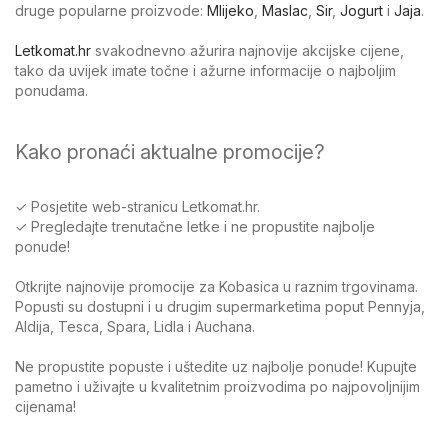
druge popularne proizvode:
Mlijeko
,
Maslac
,
Sir
,
Jogurt
i
Jaja
.
Letkomat.hr
svakodnevno ažurira najnovije akcijske cijene,
tako da uvijek imate točne i ažurne informacije o najboljim
ponudama.
Kako pronaći aktualne promocije?
✓ Posjetite web-stranicu Letkomat.hr.
✓ Pregledajte trenutačne letke i ne propustite najbolje
ponude!
Otkrijte najnovije promocije za Kobasica u raznim trgovinama.
Popusti su dostupni i u drugim supermarketima poput Pennyja,
Aldija, Tesca, Spara, Lidla i Auchana.
Ne propustite popuste i uštedite uz najbolje ponude! Kupujte
pametno i uživajte u kvalitetnim proizvodima po najpovoljnijim
cijenama!