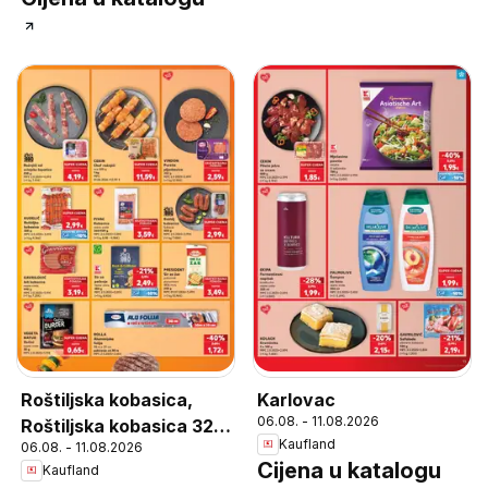
Roštiljska kobasica,
Karlovac
06.08. - 11.08.2026
Roštiljska kobasica 320
Kaufland
06.08. - 11.08.2026
g
Cijena u katalogu
Kaufland