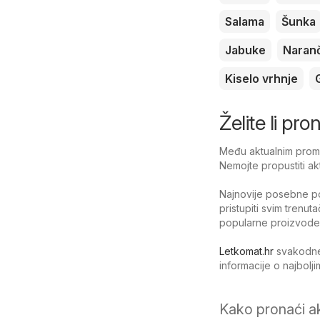
Salama
Šunka
Jabuke
Naran
Kiselo vrhnje
Želite li pro
Među aktualnim promoc
Nemojte propustiti akt
Najnovije posebne po
pristupiti svim trenut
popularne proizvode
Letkomat.hr
svakodnev
informacije o najbol
Kako pronaći a