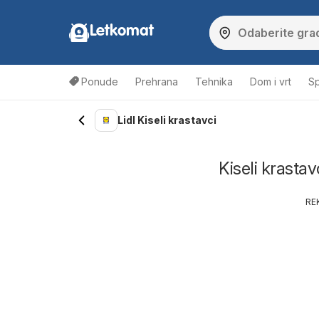
Letkomat
Ponude
Prehrana
Tehnika
Dom i vrt
Sp
Lidl Kiseli krastavci
Kiseli krastavc
RE