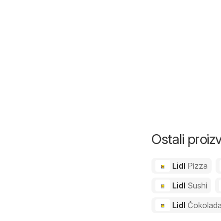
Ostali proiz
Lidl
Pizza
Lidl
Sushi
Lidl
Čokolad