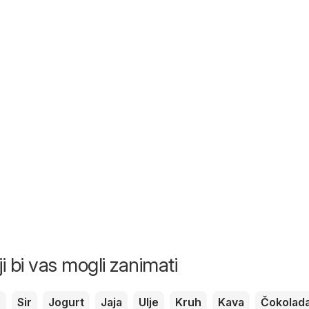
ji bi vas mogli zanimati
c
Sir
Jogurt
Jaja
Ulje
Kruh
Kava
Čokolad