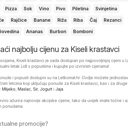
Pizza
Sok
Vino
Pivo
Piletina
Svinjetina
če
Rajčice
Banane
Riža
Riba
Čaj
Rezanci
Govedina
Ananas
Burbon
Bomboni
naći najbolju cijenu za Kiseli krastavci
ijama, Kiseli krastavci je sada dostupan po najpovoljnijoj cijeni u Li
ualni letak Lidl s popustima i kupujte po izvrsnim cijenama!
nude i popusti dostupni su na Letkomat.hr. Ovdje možete jednosta
ačnim letcima koji uključuju ponude za Kiseli krastavci, kao i za druge
:
Mlijeko
,
Maslac
,
Sir
,
Jogurt
i
Jaja
.
no ažurira najnovije akcijske cijene, tako da uvijek imate točne i 
jim ponudama.
ktualne promocije?