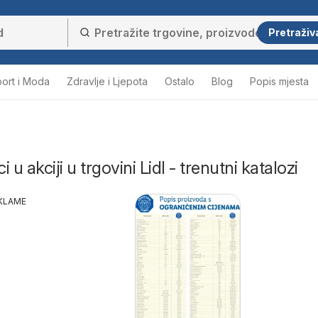
Pretraživ
ort i Moda
Zdravlje i Ljepota
Ostalo
Blog
Popis mjesta
i u akciji u trgovini Lidl - trenutni katalozi
KLAME