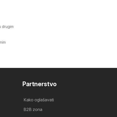
 u drugim
tnim
Partnerstvo
Kako oglašavati
B2B zona