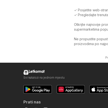
✓ Posjetite web-stran
✓ Pregledajte trenuta
Otkrijte najnovije pr
supermarketima poput 
Ne propustite popuste
proizvodima po najpov
P
Letkomat
Svi katalozi na jednom mjestu
Prati nas