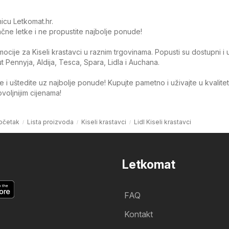
icu Letkomat.hr.
čne letke i ne propustite najbolje ponude!
omocije za Kiseli krastavci u raznim trgovinama. Popusti su dostupni i
Pennyja, Aldija, Tesca, Spara, Lidla i Auchana.
 i uštedite uz najbolje ponude! Kupujte pametno i uživajte u kvalite
oljnijim cijenama!
očetak
Lista proizvoda
Kiseli krastavci
Lidl Kiseli krastavci
Letkomat
FAQ
Kontakt