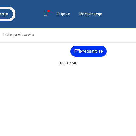
anje
Prijava
Registracija
Lista proizvoda
Pretplatiti se
REKLAME