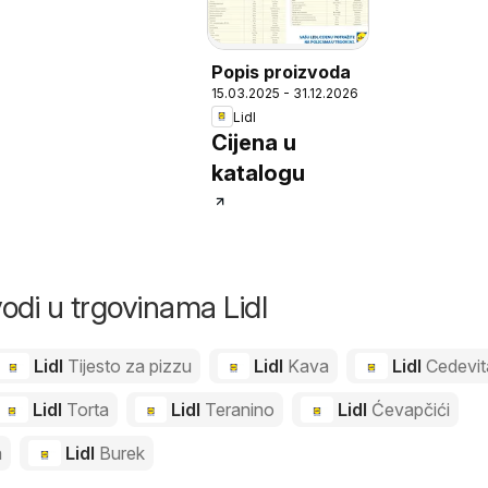
Popis proizvoda
15.03.2025 - 31.12.2026
Lidl
Cijena u
katalogu
vodi u trgovinama Lidl
Lidl
Tijesto za pizzu
Lidl
Kava
Lidl
Cedevit
Lidl
Torta
Lidl
Teranino
Lidl
Ćevapčići
a
Lidl
Burek