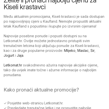
Kiseli krastavci
Među aktualnim promocijama, Kiseli krastavci je sada dostupan
po najpovoljnijoj cijeni u Kaufland. Nemojte propustiti aktualni
letak Kaufland s popustima i kupujte po izvrsnim cijenama!
Najnovije posebne ponude i popusti dostupni su na
Letkomat.hr. Ovdje možete jednostavno pristupiti svim
trenutačnim letcima koji uključuju ponude za Kiseli krastavci,
kao i za druge popularne proizvode:
Mlijeko
,
Maslac
,
Sir
,
Jogurt
i
Jaja
.
Letkomat.hr
svakodnevno ažurira najnovije akcijske cijene,
tako da uvijek imate točne i ažurne informacije o najboljim
ponudama.
Kako pronaći aktualne promocije?
✓ Posjetite web-stranicu Letkomat.hr.
✓ Pregledajte trenutačne letke i ne propustite najbolje