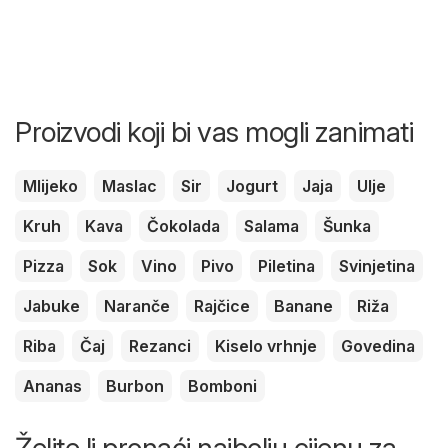
Proizvodi koji bi vas mogli zanimati
Mlijeko
Maslac
Sir
Jogurt
Jaja
Ulje
Kruh
Kava
Čokolada
Salama
Šunka
Pizza
Sok
Vino
Pivo
Piletina
Svinjetina
Jabuke
Naranče
Rajčice
Banane
Riža
Riba
Čaj
Rezanci
Kiselo vrhnje
Govedina
Ananas
Burbon
Bomboni
Želite li pronaći najbolju cijenu za