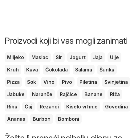
Proizvodi koji bi vas mogli zanimati
Mlijeko
Maslac
Sir
Jogurt
Jaja
Ulje
Kruh
Kava
Čokolada
Salama
Šunka
Pizza
Sok
Vino
Pivo
Piletina
Svinjetina
Jabuke
Naranče
Rajčice
Banane
Riža
Riba
Čaj
Rezanci
Kiselo vrhnje
Govedina
Ananas
Burbon
Bomboni
Želite li pronaći najbolju cijenu za