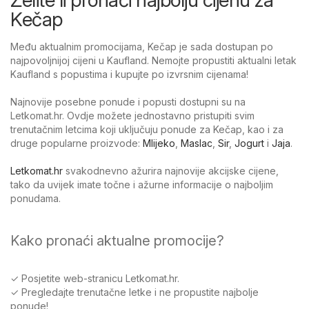
Kečap
Među aktualnim promocijama, Kečap je sada dostupan po
najpovoljnijoj cijeni u Kaufland. Nemojte propustiti aktualni letak
Kaufland s popustima i kupujte po izvrsnim cijenama!
Najnovije posebne ponude i popusti dostupni su na
Letkomat.hr. Ovdje možete jednostavno pristupiti svim
trenutačnim letcima koji uključuju ponude za Kečap, kao i za
druge popularne proizvode:
Mlijeko
,
Maslac
,
Sir
,
Jogurt
i
Jaja
.
Letkomat.hr
svakodnevno ažurira najnovije akcijske cijene,
tako da uvijek imate točne i ažurne informacije o najboljim
ponudama.
Kako pronaći aktualne promocije?
✓ Posjetite web-stranicu Letkomat.hr.
✓ Pregledajte trenutačne letke i ne propustite najbolje
ponude!