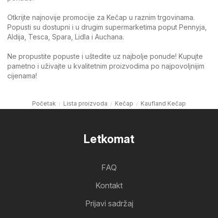
Otkrijte najnovije promocije za Kečap u raznim trgovinama.
Popusti su dostupni i u drugim supermarketima poput Pennyja,
Aldija, Tesca, Spara, Lidla i Auchana.
Ne propustite popuste i uštedite uz najbolje ponude! Kupujte
pametno i uživajte u kvalitetnim proizvodima po najpovoljnijim
cijenama!
Početak
Lista proizvoda
Kečap
Kaufland Kečap
Letkomat
FAQ
Kontakt
Prijavi sadržaj