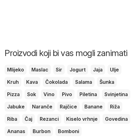
Proizvodi koji bi vas mogli zanimati
Mlijeko
Maslac
Sir
Jogurt
Jaja
Ulje
Kruh
Kava
Čokolada
Salama
Šunka
Pizza
Sok
Vino
Pivo
Piletina
Svinjetina
Jabuke
Naranče
Rajčice
Banane
Riža
Riba
Čaj
Rezanci
Kiselo vrhnje
Govedina
Ananas
Burbon
Bomboni