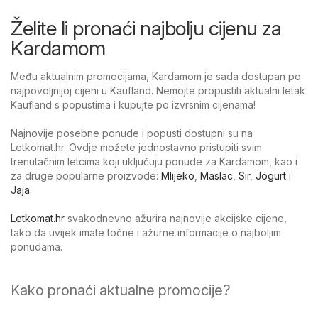
Želite li pronaći najbolju cijenu za
Kardamom
Među aktualnim promocijama, Kardamom je sada dostupan po
najpovoljnijoj cijeni u Kaufland. Nemojte propustiti aktualni letak
Kaufland s popustima i kupujte po izvrsnim cijenama!
Najnovije posebne ponude i popusti dostupni su na
Letkomat.hr. Ovdje možete jednostavno pristupiti svim
trenutačnim letcima koji uključuju ponude za Kardamom, kao i
za druge popularne proizvode:
Mlijeko
,
Maslac
,
Sir
,
Jogurt
i
Jaja
.
Letkomat.hr
svakodnevno ažurira najnovije akcijske cijene,
tako da uvijek imate točne i ažurne informacije o najboljim
ponudama.
Kako pronaći aktualne promocije?