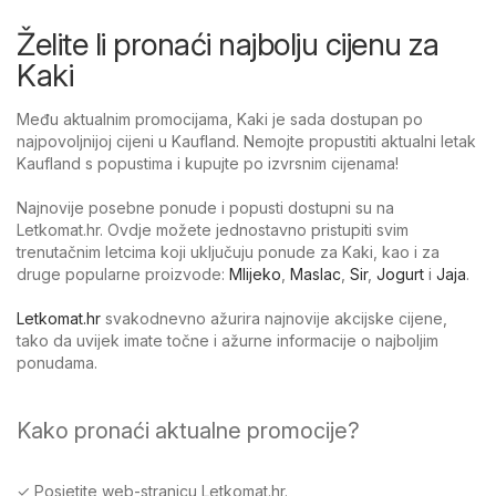
Želite li pronaći najbolju cijenu za
Kaki
Među aktualnim promocijama, Kaki je sada dostupan po
najpovoljnijoj cijeni u Kaufland. Nemojte propustiti aktualni letak
Kaufland s popustima i kupujte po izvrsnim cijenama!
Najnovije posebne ponude i popusti dostupni su na
Letkomat.hr. Ovdje možete jednostavno pristupiti svim
trenutačnim letcima koji uključuju ponude za Kaki, kao i za
druge popularne proizvode:
Mlijeko
,
Maslac
,
Sir
,
Jogurt
i
Jaja
.
Letkomat.hr
svakodnevno ažurira najnovije akcijske cijene,
tako da uvijek imate točne i ažurne informacije o najboljim
ponudama.
Kako pronaći aktualne promocije?
✓ Posjetite web-stranicu Letkomat.hr.