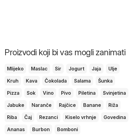
Proizvodi koji bi vas mogli zanimati
Mlijeko
Maslac
Sir
Jogurt
Jaja
Ulje
Kruh
Kava
Čokolada
Salama
Šunka
Pizza
Sok
Vino
Pivo
Piletina
Svinjetina
Jabuke
Naranče
Rajčice
Banane
Riža
Riba
Čaj
Rezanci
Kiselo vrhnje
Govedina
Ananas
Burbon
Bomboni