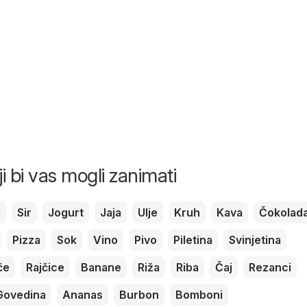
ji bi vas mogli zanimati
c
Sir
Jogurt
Jaja
Ulje
Kruh
Kava
Čokolad
Pizza
Sok
Vino
Pivo
Piletina
Svinjetina
če
Rajčice
Banane
Riža
Riba
Čaj
Rezanci
Govedina
Ananas
Burbon
Bomboni