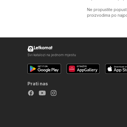
Ne propustite popuste
proizvodima po najpov
Letkomat
Svi katalozi na jednom mjestu
Prati nas