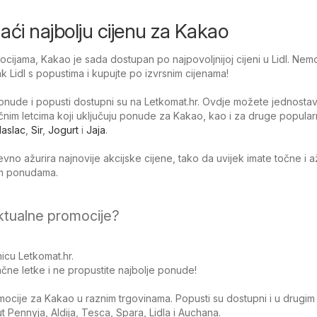
onaći najbolju cijenu za Kakao
ijama, Kakao je sada dostupan po najpovoljnijoj cijeni u Lidl. Nemo
tak Lidl s popustima i kupujte po izvrsnim cijenama!
nude i popusti dostupni su na Letkomat.hr. Ovdje možete jednosta
tačnim letcima koji uključuju ponude za Kakao, kao i za druge popula
aslac
,
Sir
,
Jogurt
i
Jaja
.
no ažurira najnovije akcijske cijene, tako da uvijek imate točne i 
jim ponudama.
ktualne promocije?
icu Letkomat.hr.
čne letke i ne propustite najbolje ponude!
omocije za Kakao u raznim trgovinama. Popusti su dostupni i u drugim
Pennyja, Aldija, Tesca, Spara, Lidla i Auchana.