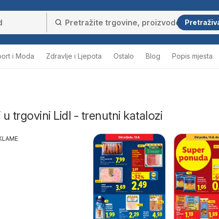
Pretraživ
ort i Moda
Zdravlje i Ljepota
Ostalo
Blog
Popis mjesta
 u trgovini Lidl - trenutni katalozi
KLAME