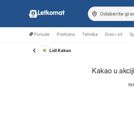
Letkomat
Ponude
Prehrana
Tehnika
Dom i vrt
Sp
Lidl Kakao
Kakao u akciji
RE