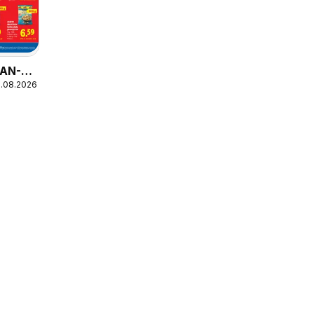
AN-
6.08.2026
kao
 1 kg =