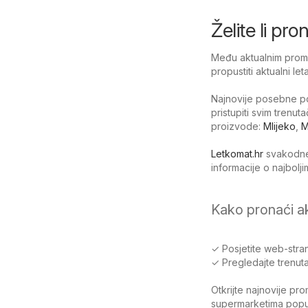
Želite li pr
Među aktualnim promoc
propustiti aktualni le
Najnovije posebne po
pristupiti svim trenu
proizvode:
Mlijeko
,
M
Letkomat.hr
svakodnev
informacije o najbol
Kako pronaći a
✓ Posjetite web-stran
✓ Pregledajte trenuta
Otkrijte najnovije pr
supermarketima poput 