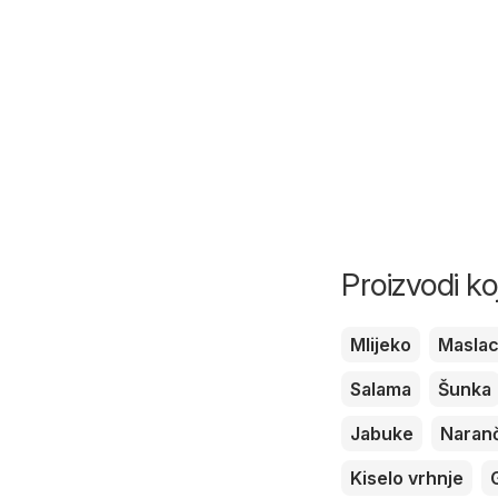
Proizvodi ko
Mlijeko
Masla
Salama
Šunka
Jabuke
Naran
Kiselo vrhnje