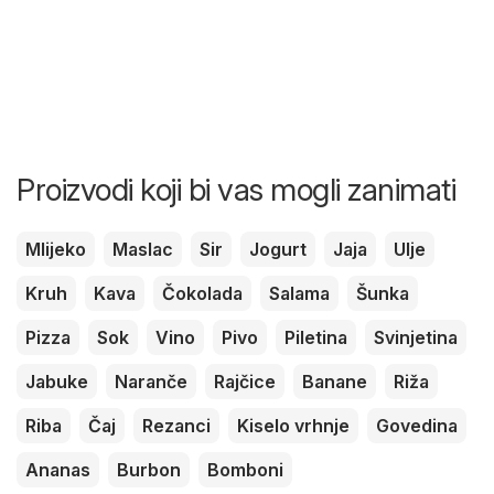
Proizvodi koji bi vas mogli zanimati
Mlijeko
Maslac
Sir
Jogurt
Jaja
Ulje
Kruh
Kava
Čokolada
Salama
Šunka
Pizza
Sok
Vino
Pivo
Piletina
Svinjetina
Jabuke
Naranče
Rajčice
Banane
Riža
Riba
Čaj
Rezanci
Kiselo vrhnje
Govedina
Ananas
Burbon
Bomboni