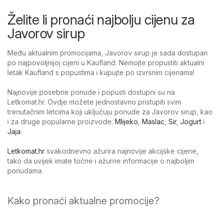
Želite li pronaći najbolju cijenu za
Javorov sirup
Među aktualnim promocijama, Javorov sirup je sada dostupan
po najpovoljnijoj cijeni u Kaufland. Nemojte propustiti aktualni
letak Kaufland s popustima i kupujte po izvrsnim cijenama!
Najnovije posebne ponude i popusti dostupni su na
Letkomat.hr. Ovdje možete jednostavno pristupiti svim
trenutačnim letcima koji uključuju ponude za Javorov sirup, kao
i za druge popularne proizvode:
Mlijeko
,
Maslac
,
Sir
,
Jogurt
i
Jaja
.
Letkomat.hr
svakodnevno ažurira najnovije akcijske cijene,
tako da uvijek imate točne i ažurne informacije o najboljim
ponudama.
Kako pronaći aktualne promocije?