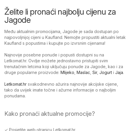
Želite li pronaći najbolju cijenu za
Jagode
Među aktualnim promocijama, Jagode je sada dostupan po
najpovoljnijoj cijeni u Kaufland. Nemojte propustiti aktualni letak
Kaufland s popustima i kupujte po izvrsnim cijenama!
Najnovije posebne ponude i popusti dostupni su na
Letkomat.hr. Ovdje možete jednostavno pristupiti svim
trenutačnim letcima koji uključuju ponude za Jagode, kao i za
druge popularne proizvode:
Mlijeko
,
Maslac
,
Sir
,
Jogurt
i
Jaja
.
Letkomat.hr
svakodnevno ažurira najnovije akcijske cijene,
tako da uvijek imate točne i ažurne informacije o najboljim
ponudama.
Kako pronaći aktualne promocije?
✓ Posjetite web-stranicu Letkomat.hr.