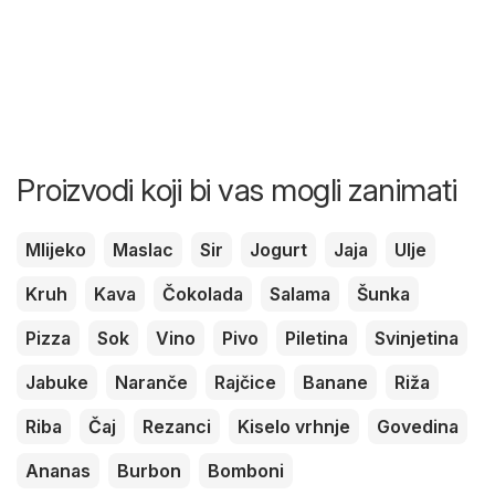
Proizvodi koji bi vas mogli zanimati
Mlijeko
Maslac
Sir
Jogurt
Jaja
Ulje
Kruh
Kava
Čokolada
Salama
Šunka
Pizza
Sok
Vino
Pivo
Piletina
Svinjetina
Jabuke
Naranče
Rajčice
Banane
Riža
Riba
Čaj
Rezanci
Kiselo vrhnje
Govedina
Ananas
Burbon
Bomboni