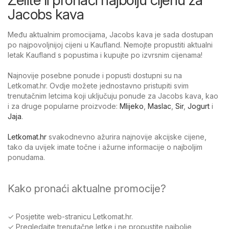
Jacobs kava
Među aktualnim promocijama, Jacobs kava je sada dostupan
po najpovoljnijoj cijeni u Kaufland. Nemojte propustiti aktualni
letak Kaufland s popustima i kupujte po izvrsnim cijenama!
Najnovije posebne ponude i popusti dostupni su na
Letkomat.hr. Ovdje možete jednostavno pristupiti svim
trenutačnim letcima koji uključuju ponude za Jacobs kava, kao
i za druge popularne proizvode:
Mlijeko
,
Maslac
,
Sir
,
Jogurt
i
Jaja
.
Letkomat.hr
svakodnevno ažurira najnovije akcijske cijene,
tako da uvijek imate točne i ažurne informacije o najboljim
ponudama.
Kako pronaći aktualne promocije?
✓ Posjetite web-stranicu Letkomat.hr.
✓ Pregledajte trenutačne letke i ne propustite najbolje