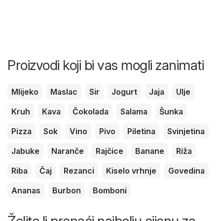
Proizvodi koji bi vas mogli zanimati
Mlijeko
Maslac
Sir
Jogurt
Jaja
Ulje
Kruh
Kava
Čokolada
Salama
Šunka
Pizza
Sok
Vino
Pivo
Piletina
Svinjetina
Jabuke
Naranče
Rajčice
Banane
Riža
Riba
Čaj
Rezanci
Kiselo vrhnje
Govedina
Ananas
Burbon
Bomboni
Želite li pronaći najbolju cijenu za