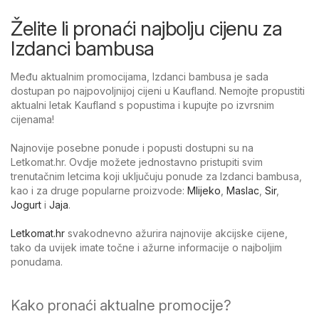
Želite li pronaći najbolju cijenu za
Izdanci bambusa
Među aktualnim promocijama, Izdanci bambusa je sada
dostupan po najpovoljnijoj cijeni u Kaufland. Nemojte propustiti
aktualni letak Kaufland s popustima i kupujte po izvrsnim
cijenama!
Najnovije posebne ponude i popusti dostupni su na
Letkomat.hr. Ovdje možete jednostavno pristupiti svim
trenutačnim letcima koji uključuju ponude za Izdanci bambusa,
kao i za druge popularne proizvode:
Mlijeko
,
Maslac
,
Sir
,
Jogurt
i
Jaja
.
Letkomat.hr
svakodnevno ažurira najnovije akcijske cijene,
tako da uvijek imate točne i ažurne informacije o najboljim
ponudama.
Kako pronaći aktualne promocije?