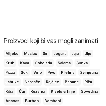
Proizvodi koji bi vas mogli zanimati
Mlijeko
Maslac
Sir
Jogurt
Jaja
Ulje
Kruh
Kava
Čokolada
Salama
Šunka
Pizza
Sok
Vino
Pivo
Piletina
Svinjetina
Jabuke
Naranče
Rajčice
Banane
Riža
Riba
Čaj
Rezanci
Kiselo vrhnje
Govedina
Ananas
Burbon
Bomboni