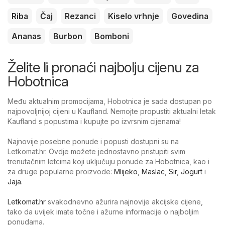
Riba
Čaj
Rezanci
Kiselo vrhnje
Govedina
Ananas
Burbon
Bomboni
Želite li pronaći najbolju cijenu za
Hobotnica
Među aktualnim promocijama, Hobotnica je sada dostupan po
najpovoljnijoj cijeni u Kaufland. Nemojte propustiti aktualni letak
Kaufland s popustima i kupujte po izvrsnim cijenama!
Najnovije posebne ponude i popusti dostupni su na
Letkomat.hr. Ovdje možete jednostavno pristupiti svim
trenutačnim letcima koji uključuju ponude za Hobotnica, kao i
za druge popularne proizvode:
Mlijeko
,
Maslac
,
Sir
,
Jogurt
i
Jaja
.
Letkomat.hr
svakodnevno ažurira najnovije akcijske cijene,
tako da uvijek imate točne i ažurne informacije o najboljim
ponudama.