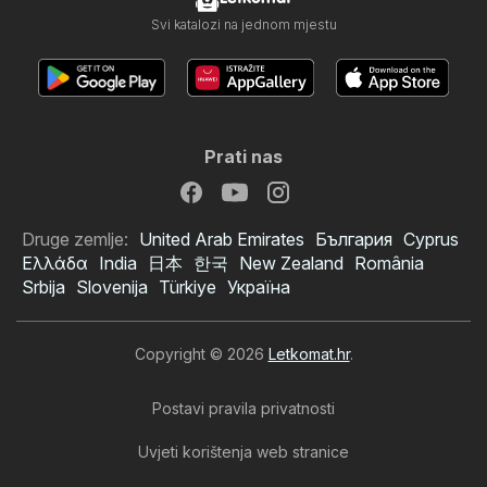
Svi katalozi na jednom mjestu
Prati nas
Druge zemlje:
United Arab Emirates
България
Cyprus
Ελλάδα
India
日本
한국
New Zealand
România
Srbija
Slovenija
Türkiye
Україна
Copyright © 2026
Letkomat.hr
.
Postavi pravila privatnosti
Uvjeti korištenja web stranice