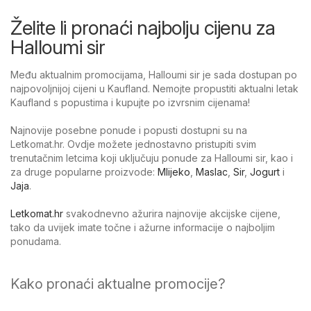
Želite li pronaći najbolju cijenu za
Halloumi sir
Među aktualnim promocijama, Halloumi sir je sada dostupan po
najpovoljnijoj cijeni u Kaufland. Nemojte propustiti aktualni letak
Kaufland s popustima i kupujte po izvrsnim cijenama!
Najnovije posebne ponude i popusti dostupni su na
Letkomat.hr. Ovdje možete jednostavno pristupiti svim
trenutačnim letcima koji uključuju ponude za Halloumi sir, kao i
za druge popularne proizvode:
Mlijeko
,
Maslac
,
Sir
,
Jogurt
i
Jaja
.
Letkomat.hr
svakodnevno ažurira najnovije akcijske cijene,
tako da uvijek imate točne i ažurne informacije o najboljim
ponudama.
Kako pronaći aktualne promocije?