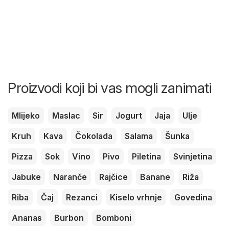
Proizvodi koji bi vas mogli zanimati
Mlijeko
Maslac
Sir
Jogurt
Jaja
Ulje
Kruh
Kava
Čokolada
Salama
Šunka
Pizza
Sok
Vino
Pivo
Piletina
Svinjetina
Jabuke
Naranče
Rajčice
Banane
Riža
Riba
Čaj
Rezanci
Kiselo vrhnje
Govedina
Ananas
Burbon
Bomboni