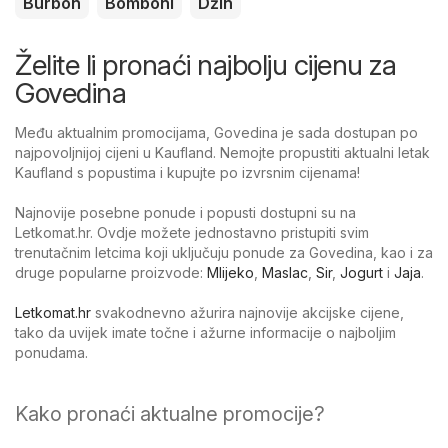
Burbon
Bomboni
Džin
Želite li pronaći najbolju cijenu za
Govedina
Među aktualnim promocijama, Govedina je sada dostupan po
najpovoljnijoj cijeni u Kaufland. Nemojte propustiti aktualni letak
Kaufland s popustima i kupujte po izvrsnim cijenama!
Najnovije posebne ponude i popusti dostupni su na
Letkomat.hr. Ovdje možete jednostavno pristupiti svim
trenutačnim letcima koji uključuju ponude za Govedina, kao i za
druge popularne proizvode:
Mlijeko
,
Maslac
,
Sir
,
Jogurt
i
Jaja
.
Letkomat.hr
svakodnevno ažurira najnovije akcijske cijene,
tako da uvijek imate točne i ažurne informacije o najboljim
ponudama.
Kako pronaći aktualne promocije?