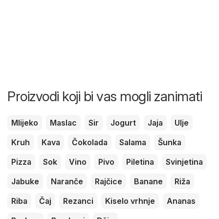
Proizvodi koji bi vas mogli zanimati
Mlijeko
Maslac
Sir
Jogurt
Jaja
Ulje
Kruh
Kava
Čokolada
Salama
Šunka
Pizza
Sok
Vino
Pivo
Piletina
Svinjetina
Jabuke
Naranče
Rajčice
Banane
Riža
Riba
Čaj
Rezanci
Kiselo vrhnje
Ananas