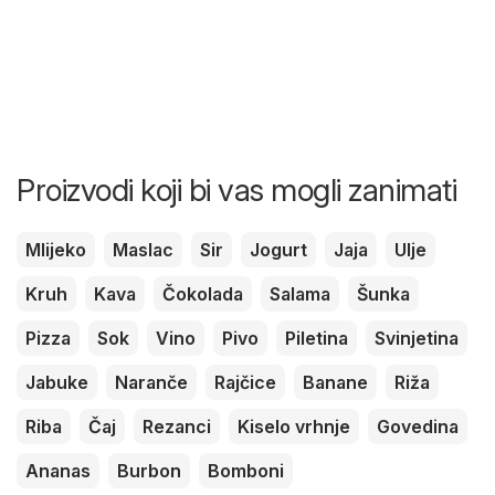
Proizvodi koji bi vas mogli zanimati
Mlijeko
Maslac
Sir
Jogurt
Jaja
Ulje
Kruh
Kava
Čokolada
Salama
Šunka
Pizza
Sok
Vino
Pivo
Piletina
Svinjetina
Jabuke
Naranče
Rajčice
Banane
Riža
Riba
Čaj
Rezanci
Kiselo vrhnje
Govedina
Ananas
Burbon
Bomboni