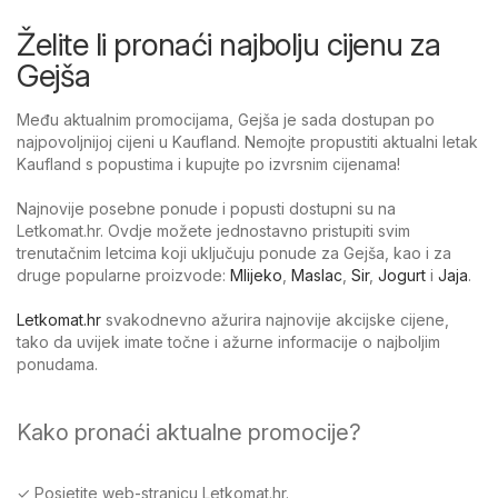
Želite li pronaći najbolju cijenu za
Gejša
Među aktualnim promocijama, Gejša je sada dostupan po
najpovoljnijoj cijeni u Kaufland. Nemojte propustiti aktualni letak
Kaufland s popustima i kupujte po izvrsnim cijenama!
Najnovije posebne ponude i popusti dostupni su na
Letkomat.hr. Ovdje možete jednostavno pristupiti svim
trenutačnim letcima koji uključuju ponude za Gejša, kao i za
druge popularne proizvode:
Mlijeko
,
Maslac
,
Sir
,
Jogurt
i
Jaja
.
Letkomat.hr
svakodnevno ažurira najnovije akcijske cijene,
tako da uvijek imate točne i ažurne informacije o najboljim
ponudama.
Kako pronaći aktualne promocije?
✓ Posjetite web-stranicu Letkomat.hr.