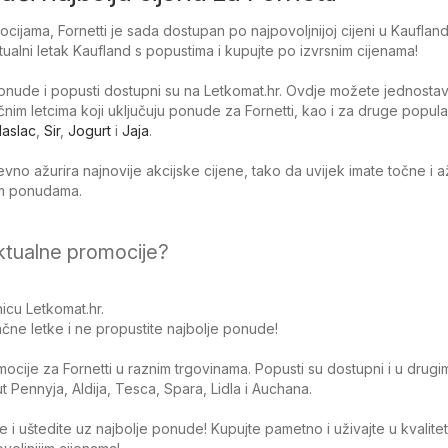
ijama, Fornetti je sada dostupan po najpovoljnijoj cijeni u Kaufland
tualni letak Kaufland s popustima i kupujte po izvrsnim cijenama!
nude i popusti dostupni su na Letkomat.hr. Ovdje možete jednosta
tačnim letcima koji uključuju ponude za Fornetti, kao i za druge popul
aslac
,
Sir
,
Jogurt
i
Jaja
.
no ažurira najnovije akcijske cijene, tako da uvijek imate točne i 
jim ponudama.
ktualne promocije?
icu Letkomat.hr.
čne letke i ne propustite najbolje ponude!
omocije za Fornetti u raznim trgovinama. Popusti su dostupni i u drugi
Pennyja, Aldija, Tesca, Spara, Lidla i Auchana.
 i uštedite uz najbolje ponude! Kupujte pametno i uživajte u kvalite