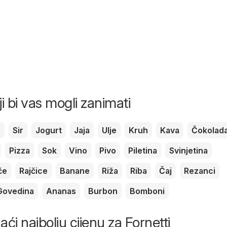
ji bi vas mogli zanimati
c
Sir
Jogurt
Jaja
Ulje
Kruh
Kava
Čokolad
Pizza
Sok
Vino
Pivo
Piletina
Svinjetina
če
Rajčice
Banane
Riža
Riba
Čaj
Rezanci
Govedina
Ananas
Burbon
Bomboni
naći najbolju cijenu za Fornetti