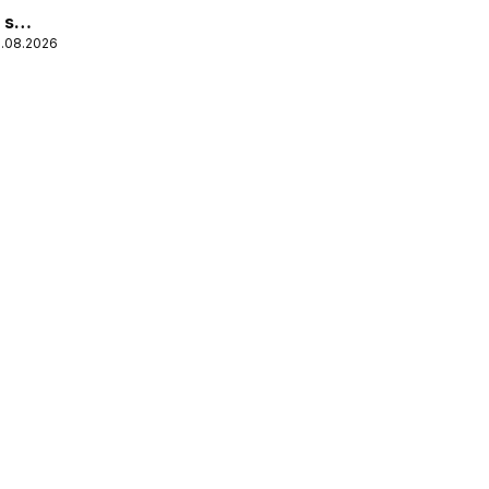
 s
1.08.2026
pizzom