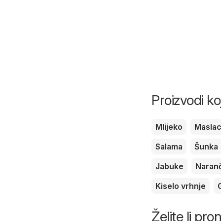
Proizvodi ko
Mlijeko
Masla
Salama
Šunka
Jabuke
Naran
Kiselo vrhnje
Želite li pro