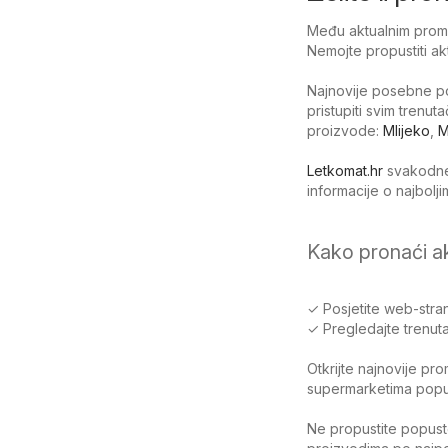
Među aktualnim promoc
Nemojte propustiti ak
Najnovije posebne po
pristupiti svim trenu
proizvode:
Mlijeko
,
M
Letkomat.hr
svakodnev
informacije o najbol
Kako pronaći a
✓ Posjetite web-stran
✓ Pregledajte trenuta
Otkrijte najnovije pr
supermarketima poput 
Ne propustite popuste