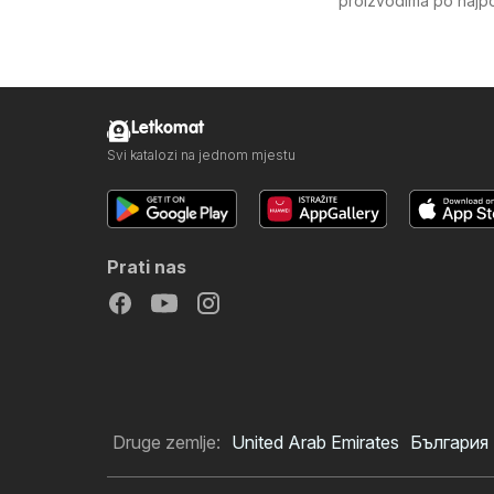
proizvodima po najpov
Letkomat
Svi katalozi na jednom mjestu
Prati nas
Druge zemlje:
United Arab Emirates
България