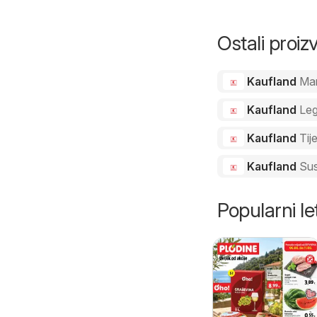
Ostali proi
Kaufland
Ma
Kaufland
Le
Kaufland
Tij
Kaufland
Sus
Popularni let