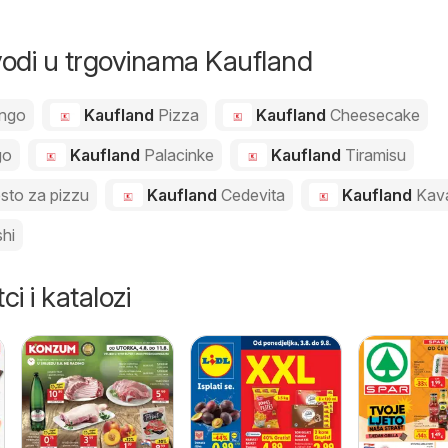
zvodi u trgovinama Kaufland
ngo
Kaufland
Pizza
Kaufland
Cheesecake
go
Kaufland
Palacinke
Kaufland
Tiramisu
esto za pizzu
Kaufland
Cedevita
Kaufland
Kav
hi
ci i katalozi