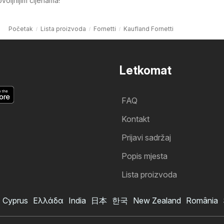
oljnijim cijenama!
Početak
Lista proizvoda
Fornetti
Kaufland Fornetti
Letkomat
FAQ
Kontakt
Prijavi sadržaj
Popis mjesta
Lista proizvoda
Cyprus
Ελλάδα
India
日本
한국
New Zealand
România