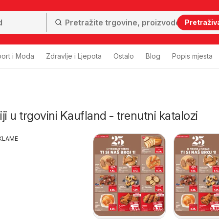
Pretraživ
ort i Moda
Zdravlje i Ljepota
Ostalo
Blog
Popis mjesta
iji u trgovini Kaufland - trenutni katalozi
KLAME