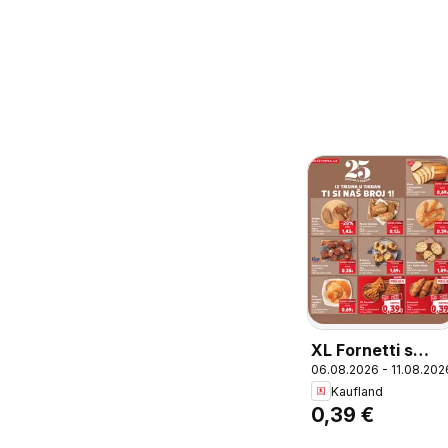
XL Fornetti s
06.08.2026 - 11.08.202
pizzom, XL
Kaufland
Fornetti s pizzom
0,39 €
85 g