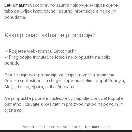
Letkomat.hr
svakodnevno ažurira najnovije akcijske cijene,
tako da uvijek imate točne i ažurne informacije o najboljim
ponudama.
Kako pronaći aktualne promocije?
✓ Posjetite web-stranicu Letkomat.hr.
✓ Pregledajte trenutačne letke i ne propustite najbolje
ponude!
Otkrijte najnovije promocije za Folija u raznim trgovinama.
Popusti su dostupni i u drugim supermarketima poput Pennyja,
Aldija, Tesca, Spara, Lidla i Auchana.
Ne propustite popuste i uštedite uz najbolje ponude! Kupujte
pametno i uživajte u kvalitetnim proizvodima po najpovoljnijim
cijenama!
Početak
Lista proizvoda
Folija
Kaufland Folija