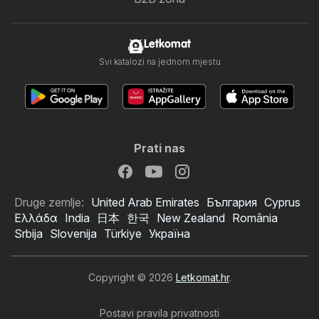
Letkomat
Svi katalozi na jednom mjestu
Prati nas
Druge zemlje:
United Arab Emirates
България
Cyprus
Ελλάδα
India
日本
한국
New Zealand
România
Srbija
Slovenija
Türkiye
Україна
Copyright © 2026
Letkomat.hr
.
Postavi pravila privatnosti