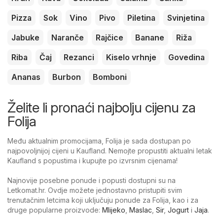
Pizza
Sok
Vino
Pivo
Piletina
Svinjetina
Jabuke
Naranče
Rajčice
Banane
Riža
Riba
Čaj
Rezanci
Kiselo vrhnje
Govedina
Ananas
Burbon
Bomboni
Želite li pronaći najbolju cijenu za
Folija
Među aktualnim promocijama, Folija je sada dostupan po
najpovoljnijoj cijeni u Kaufland. Nemojte propustiti aktualni letak
Kaufland s popustima i kupujte po izvrsnim cijenama!
Najnovije posebne ponude i popusti dostupni su na
Letkomat.hr. Ovdje možete jednostavno pristupiti svim
trenutačnim letcima koji uključuju ponude za Folija, kao i za
druge popularne proizvode:
Mlijeko
,
Maslac
,
Sir
,
Jogurt
i
Jaja
.