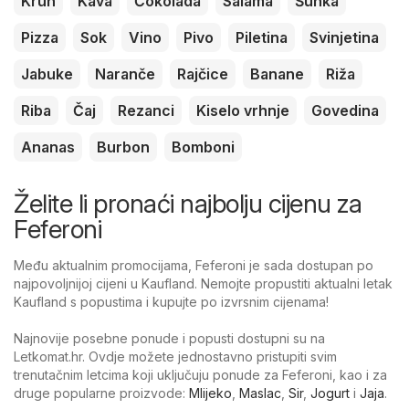
Kruh
Kava
Čokolada
Salama
Šunka
Pizza
Sok
Vino
Pivo
Piletina
Svinjetina
Jabuke
Naranče
Rajčice
Banane
Riža
Riba
Čaj
Rezanci
Kiselo vrhnje
Govedina
Ananas
Burbon
Bomboni
Želite li pronaći najbolju cijenu za
Feferoni
Među aktualnim promocijama, Feferoni je sada dostupan po
najpovoljnijoj cijeni u Kaufland. Nemojte propustiti aktualni letak
Kaufland s popustima i kupujte po izvrsnim cijenama!
Najnovije posebne ponude i popusti dostupni su na
Letkomat.hr. Ovdje možete jednostavno pristupiti svim
trenutačnim letcima koji uključuju ponude za Feferoni, kao i za
druge popularne proizvode:
Mlijeko
,
Maslac
,
Sir
,
Jogurt
i
Jaja
.