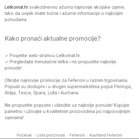
Letkomat.hr
svakodnevno ažurira najnovije akcijske cijene,
tako da uvijek imate točne i ažurne informacije o najboljim
ponudama.
Kako pronaći aktualne promocije?
✓ Posjetite web-stranicu Letkomat.hr.
✓ Pregledajte trenutačne letke i ne propustite najbolje
ponude!
Otkrijte najnovije promocije za Feferoni u raznim trgovinama.
Popusti su dostupni i u drugim supermarketima poput Pennyja,
Aldija, Tesca, Spara, Lidla i Auchana.
Ne propustite popuste i uštedite uz najbolje ponude! Kupujte
pametno i uživajte u kvalitetnim proizvodima po najpovoljnijim
cijenama!
Početak
Lista proizvoda
Feferoni
Kaufland Feferoni