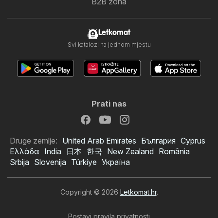
B2B zona
Letkomat
Svi katalozi na jednom mjestu
Prati nas
Druge zemlje:
United Arab Emirates
България
Cyprus
Ελλάδα
India
日本
한국
New Zealand
România
Srbija
Slovenija
Türkiye
Україна
Copyright © 2026
Letkomat.hr
.
Postavi pravila privatnosti