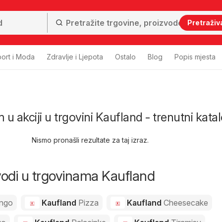
Pretraživ
ort i Moda
Zdravlje i Ljepota
Ostalo
Blog
Popis mjesta
 u akciji u trgovini Kaufland - trenutni katal
Nismo pronašli rezultate za taj izraz.
zvodi u trgovinama Kaufland
ngo
Kaufland
Pizza
Kaufland
Cheesecake