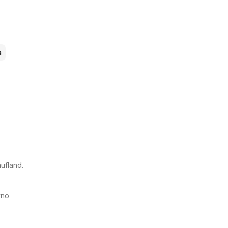
a
ufland.
vno