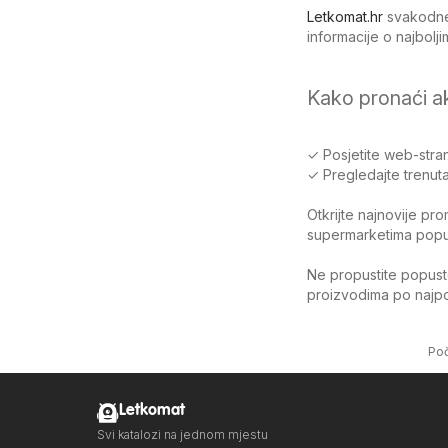
Letkomat.hr
svakodnev
informacije o najbol
Kako pronaći a
✓ Posjetite web-stran
✓ Pregledajte trenuta
Otkrijte najnovije pr
supermarketima poput 
Ne propustite popuste
proizvodima po najpov
Po
Letkomat
Svi katalozi na jednom mjestu