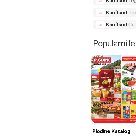
Kaufland
Le
Kaufland
Tij
Kaufland
Ced
Popularni let
Plodine Katalog