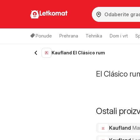
Letkomat
Ponude
Prehrana
Tehnika
Dom i vrt
Sp
Kaufland El Clásico rum
El Clásico rum
Ostali proi
Kaufland
Ma