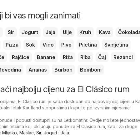
ji bi vas mogli zanimati
c
Sir
Jogurt
Jaja
Ulje
Kruh
Kava
Čokolad
Pizza
Sok
Vino
Pivo
Piletina
Svinjetina
če
Rajčice
Banane
Riža
Riba
Čaj
Rezanci
Govedina
Ananas
Burbon
Bomboni
onaći najbolju cijenu za El Clásico rum
ijama, El Clásico rum je sada dostupan po najpovoljnijoj cijeni u Ka
tualni letak Kaufland s popustima i kupujte po izvrsnim cijenama!
nude i popusti dostupni su na Letkomat.hr. Ovdje možete jednosta
ačnim letcima koji uključuju ponude za El Clásico rum, kao i za druge
:
Mlijeko
,
Maslac
,
Sir
,
Jogurt
i
Jaja
.