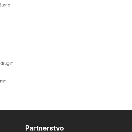
ažurne
u drugim
tnim
Partnerstvo