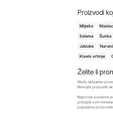
Proizvodi ko
Mlijeko
Masla
Salama
Šunka
Jabuke
Naran
Kiselo vrhnje
Želite li pr
Među aktualnim promoc
Nemojte propustiti ak
Najnovije posebne po
pristupiti svim trenut
popularne proizvode