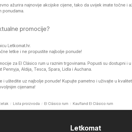
no ažurira najnovije akcijske cijene, tako da uvijek imate točne i 
jim ponudama.
ktualne promocije?
icu Letkomat.hr.
čne letke i ne propustite najbolje ponude!
omocije za El Clásico rum u raznim trgovinama. Popusti su dostupni i 
Pennyja, Aldija, Tesca, Spara, Lidla i Auchana.
 i uštedite uz najbolje ponude! Kupujte pametno i uživajte u kvalite
oljnijim cijenama!
četak
Lista proizvoda
El Clásico rum
Kaufland El Clásico rum
Letkomat