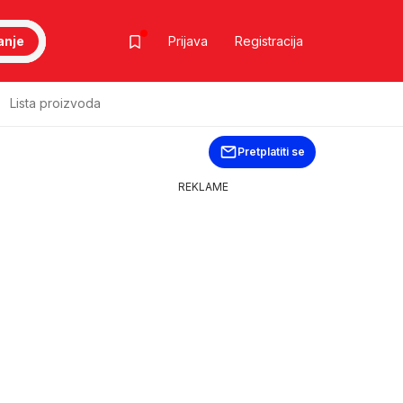
anje
Prijava
Registracija
Lista proizvoda
Pretplatiti se
REKLAME