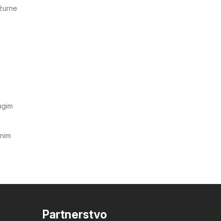
ažurne
ugim
tnim
Partnerstvo