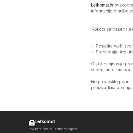
Letkomat.hr
svakodnev
informacije o najbol
Kako pronaći a
✓ Posjetite web-stran
✓ Pregledajte trenuta
Otkrijte najnovije pr
supermarketima poput 
Ne propustite popuste
proizvodima po najpov
Letkomat
Svi katalozi na jednom mjestu