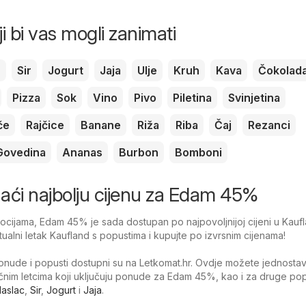
ji bi vas mogli zanimati
c
Sir
Jogurt
Jaja
Ulje
Kruh
Kava
Čokolad
Pizza
Sok
Vino
Pivo
Piletina
Svinjetina
če
Rajčice
Banane
Riža
Riba
Čaj
Rezanci
Govedina
Ananas
Burbon
Bomboni
onaći najbolju cijenu za Edam 45%
cijama, Edam 45% je sada dostupan po najpovoljnijoj cijeni u Kaufl
tualni letak Kaufland s popustima i kupujte po izvrsnim cijenama!
nude i popusti dostupni su na Letkomat.hr. Ovdje možete jednosta
tačnim letcima koji uključuju ponude za Edam 45%, kao i za druge po
aslac
,
Sir
,
Jogurt
i
Jaja
.