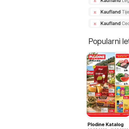
Kaufland
Le
Kaufland
Tij
Kaufland
Ced
Popularni let
Plodine Katalog