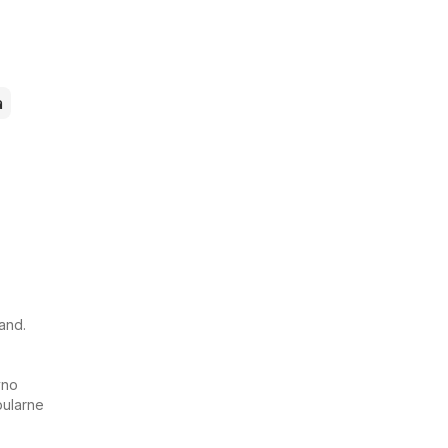
a
and.
vno
pularne