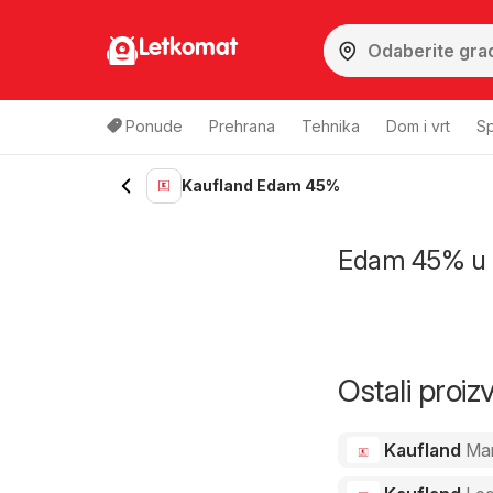
Letkomat
Ponude
Prehrana
Tehnika
Dom i vrt
Sp
Kaufland Edam 45%
Edam 45% u ak
Ostali proi
Kaufland
Ma