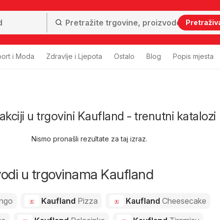
Pretraživ
ort i Moda
Zdravlje i Ljepota
Ostalo
Blog
Popis mjesta
ciji u trgovini Kaufland - trenutni katalozi
Nismo pronašli rezultate za taj izraz.
zvodi u trgovinama Kaufland
ngo
Kaufland
Pizza
Kaufland
Cheesecake