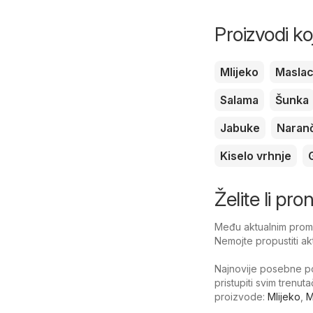
Proizvodi ko
Mlijeko
Masla
Salama
Šunka
Jabuke
Naran
Kiselo vrhnje
Želite li pr
Među aktualnim promo
Nemojte propustiti ak
Najnovije posebne po
pristupiti svim trenu
proizvode:
Mlijeko
,
M