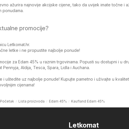
no ažurira najnovije akcijske cijene, tako da uvijek imate točne i 
jim ponudama.
ktualne promocije?
icu Letkomat.hr.
čne letke i ne propustite najbolje ponude!
omocije za Edam 45% u raznim trgovinama. Popusti su dostupni i u dr
Pennyja, Aldija, Tesca, Spara, Lidla i Auchana.
 i uštedite uz najbolje ponude! Kupujte pametno i uživajte u kvalite
oljnijim cijenama!
Početak
Lista proizvoda
Edam 45%
Kaufland Edam 45%
Letkomat