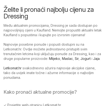
Želite li pronaći najbolju cijenu za
Dressing
Među aktualnim promocijama, Dressing je sada dostupan po
najpovoljnijoj cijeni u Kaufland. Nemojte propustiti aktualni letak
Kaufland s popustima i kupujte po izvrsnim cijenama!
Najnovije posebne ponude i popusti dostupni su na
Letkomat.hr. Ovdje možete jednostavno pristupiti svim
trenutačnim letcima koji uključuju ponude za Dressing, kao i za
druge popularne proizvode:
Mlijeko
,
Maslac
,
Sir
,
Jogurt
i
Jaja
.
Letkomat.hr
svakodnevno ažurira najnovije akcijske cijene,
tako da uvijek imate točne i ažurne informacije o najboljim
ponudama.
Kako pronaći aktualne promocije?
✓ Posjetite web-stranicu Letkomat.hr.