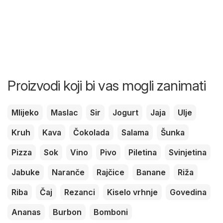
Proizvodi koji bi vas mogli zanimati
Mlijeko
Maslac
Sir
Jogurt
Jaja
Ulje
Kruh
Kava
Čokolada
Salama
Šunka
Pizza
Sok
Vino
Pivo
Piletina
Svinjetina
Jabuke
Naranče
Rajčice
Banane
Riža
Riba
Čaj
Rezanci
Kiselo vrhnje
Govedina
Ananas
Burbon
Bomboni