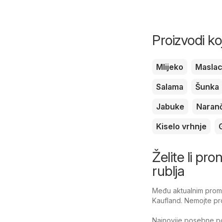
Proizvodi ko
Mlijeko
Masla
Salama
Šunka
Jabuke
Naran
Kiselo vrhnje
Želite li pr
rublja
Među aktualnim promoc
Kaufland. Nemojte pro
Najnovije posebne po