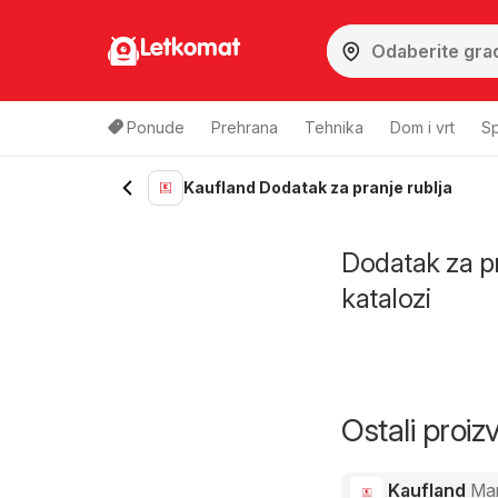
Letkomat
Ponude
Prehrana
Tehnika
Dom i vrt
Sp
Kaufland Dodatak za pranje rublja
Dodatak za pra
katalozi
Ostali proi
Kaufland
Ma