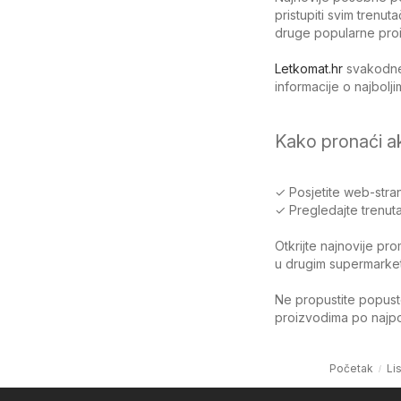
pristupiti svim trenut
druge popularne pro
Letkomat.hr
svakodnev
informacije o najbol
Kako pronaći a
✓ Posjetite web-stran
✓ Pregledajte trenuta
Otkrijte najnovije pr
u drugim supermarketi
Ne propustite popuste
proizvodima po najpov
Početak
Li