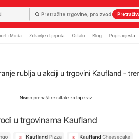
Pretraživ
ort i Moda
Zdravlje i Ljepota
Ostalo
Blog
Popis mjesta
nje rublja u akciji u trgovini Kaufland - tre
Nismo pronašli rezultate za taj izraz.
zvodi u trgovinama Kaufland
ngo
Kaufland
Pizza
Kaufland
Cheesecake