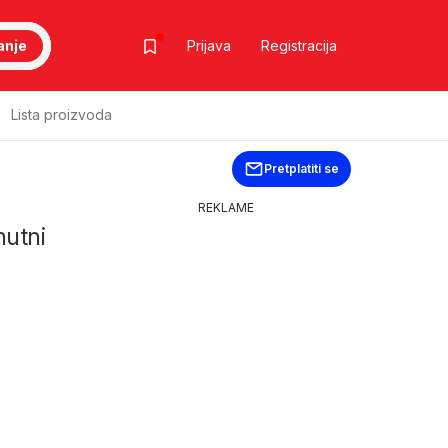
anje
Prijava
Registracija
Lista proizvoda
Pretplatiti se
REKLAME
nutni