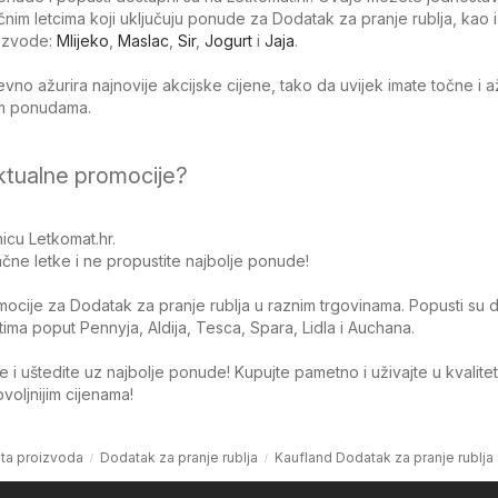
ačnim letcima koji uključuju ponude za Dodatak za pranje rublja, kao i
izvode:
Mlijeko
,
Maslac
,
Sir
,
Jogurt
i
Jaja
.
no ažurira najnovije akcijske cijene, tako da uvijek imate točne i 
jim ponudama.
ktualne promocije?
icu Letkomat.hr.
čne letke i ne propustite najbolje ponude!
omocije za Dodatak za pranje rublja u raznim trgovinama. Popusti su d
ma poput Pennyja, Aldija, Tesca, Spara, Lidla i Auchana.
 i uštedite uz najbolje ponude! Kupujte pametno i uživajte u kvalite
oljnijim cijenama!
sta proizvoda
Dodatak za pranje rublja
Kaufland Dodatak za pranje rublja