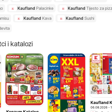
go
Kaufland
Palacinke
Kaufland
Tijesto za piz
amisu
Kaufland
Kava
Kaufland
Sushi
evita
ci i katalozi
Kaufland 
06.08.2026 - 
Konzum Katalog