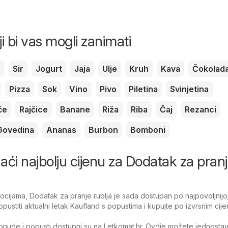
ji bi vas mogli zanimati
c
Sir
Jogurt
Jaja
Ulje
Kruh
Kava
Čokolad
Pizza
Sok
Vino
Pivo
Piletina
Svinjetina
če
Rajčice
Banane
Riža
Riba
Čaj
Rezanci
Govedina
Ananas
Burbon
Bomboni
onaći najbolju cijenu za Dodatak za pran
ijama, Dodatak za pranje rublja je sada dostupan po najpovoljnijoj 
pustiti aktualni letak Kaufland s popustima i kupujte po izvrsnim cij
nude i popusti dostupni su na Letkomat.hr. Ovdje možete jednosta