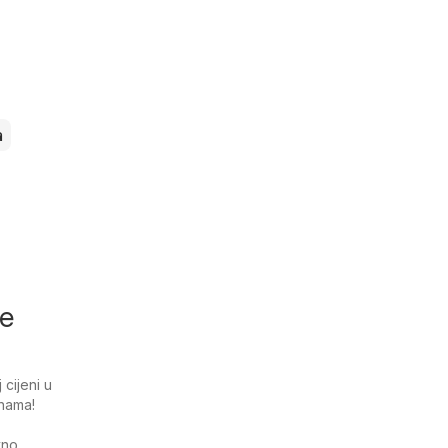
a
je
cijeni u
enama!
vno