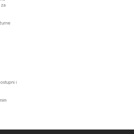
 za
ažurne
ostupni i
tnim