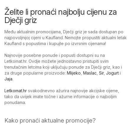
Želite li pronaći najbolju cijenu za
Dječji griz
Među aktualnim promocijama, Dječji griz je sada dostupan po
najpovoljnijoj cijeni u Kaufland. Nemojte propustiti aktualni letak
Kaufland s popustima i kupujte po izvrsnim cijenama!
Najnovije posebne ponude i popusti dostupni su na
Letkomat.hr. Ovdje možete jednostavno pristupiti svim
trenutačnim letcima koji uključuju ponude za Dječji griz, kao i
za druge popularne proizvode:
Mlijeko
,
Maslac
,
Sir
,
Jogurt
i
Jaja
.
Letkomat.hr
svakodnevno ažurira najnovije akcijske cijene,
tako da uvijek imate točne i ažurne informacije o najboljim
ponudama.
Kako pronaći aktualne promocije?