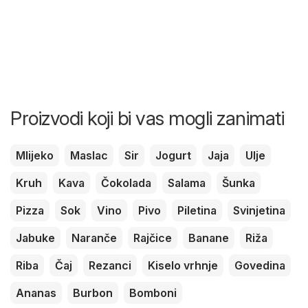
Proizvodi koji bi vas mogli zanimati
Mlijeko
Maslac
Sir
Jogurt
Jaja
Ulje
Kruh
Kava
Čokolada
Salama
Šunka
Pizza
Sok
Vino
Pivo
Piletina
Svinjetina
Jabuke
Naranče
Rajčice
Banane
Riža
Riba
Čaj
Rezanci
Kiselo vrhnje
Govedina
Ananas
Burbon
Bomboni