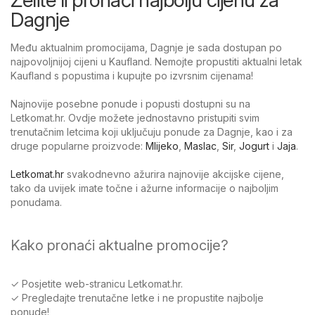
Dagnje
Među aktualnim promocijama, Dagnje je sada dostupan po
najpovoljnijoj cijeni u Kaufland. Nemojte propustiti aktualni letak
Kaufland s popustima i kupujte po izvrsnim cijenama!
Najnovije posebne ponude i popusti dostupni su na
Letkomat.hr. Ovdje možete jednostavno pristupiti svim
trenutačnim letcima koji uključuju ponude za Dagnje, kao i za
druge popularne proizvode:
Mlijeko
,
Maslac
,
Sir
,
Jogurt
i
Jaja
.
Letkomat.hr
svakodnevno ažurira najnovije akcijske cijene,
tako da uvijek imate točne i ažurne informacije o najboljim
ponudama.
Kako pronaći aktualne promocije?
✓ Posjetite web-stranicu Letkomat.hr.
✓ Pregledajte trenutačne letke i ne propustite najbolje
ponude!