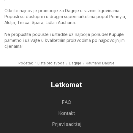
Otkrijte najnovije promocije za Dagnje u raznim trgovinama.
Popusti su dostupni i u drugim supermarketima poput Pennyja,
Aldija, Tesca, Spara, Lidla i Auchana.
Ne propustite popuste i uštedite uz najbolje ponude! Kupujte
pametno i uživajte u kvalitetnim proizvodima po najpovoljnijim
cijenama!
Početak
Lista proizvoda
Dagnje
Kaufland Dagnje
Letkomat
FAQ
Kontakt
Prijavi sadržaj