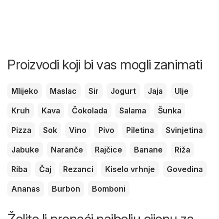
Proizvodi koji bi vas mogli zanimati
Mlijeko
Maslac
Sir
Jogurt
Jaja
Ulje
Kruh
Kava
Čokolada
Salama
Šunka
Pizza
Sok
Vino
Pivo
Piletina
Svinjetina
Jabuke
Naranče
Rajčice
Banane
Riža
Riba
Čaj
Rezanci
Kiselo vrhnje
Govedina
Ananas
Burbon
Bomboni
Želite li pronaći najbolju cijenu za