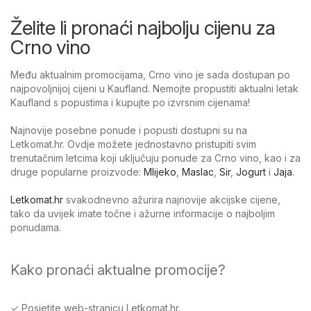
Želite li pronaći najbolju cijenu za
Crno vino
Među aktualnim promocijama, Crno vino je sada dostupan po
najpovoljnijoj cijeni u Kaufland. Nemojte propustiti aktualni letak
Kaufland s popustima i kupujte po izvrsnim cijenama!
Najnovije posebne ponude i popusti dostupni su na
Letkomat.hr. Ovdje možete jednostavno pristupiti svim
trenutačnim letcima koji uključuju ponude za Crno vino, kao i za
druge popularne proizvode:
Mlijeko
,
Maslac
,
Sir
,
Jogurt
i
Jaja
.
Letkomat.hr
svakodnevno ažurira najnovije akcijske cijene,
tako da uvijek imate točne i ažurne informacije o najboljim
ponudama.
Kako pronaći aktualne promocije?
✓ Posjetite web-stranicu Letkomat.hr.