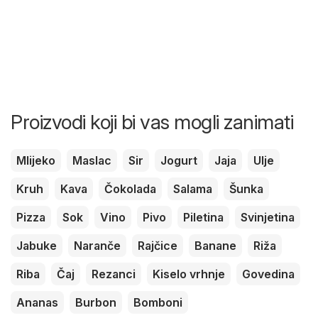
Proizvodi koji bi vas mogli zanimati
Mlijeko
Maslac
Sir
Jogurt
Jaja
Ulje
Kruh
Kava
Čokolada
Salama
Šunka
Pizza
Sok
Vino
Pivo
Piletina
Svinjetina
Jabuke
Naranče
Rajčice
Banane
Riža
Riba
Čaj
Rezanci
Kiselo vrhnje
Govedina
Ananas
Burbon
Bomboni