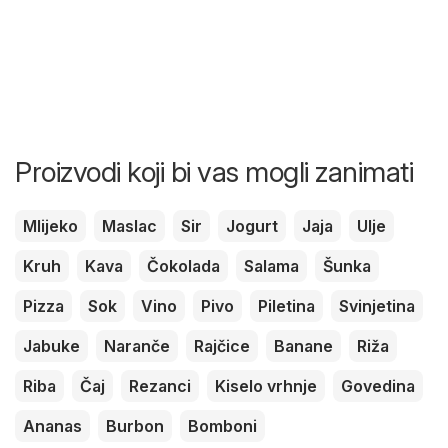
Proizvodi koji bi vas mogli zanimati
Mlijeko
Maslac
Sir
Jogurt
Jaja
Ulje
Kruh
Kava
Čokolada
Salama
Šunka
Pizza
Sok
Vino
Pivo
Piletina
Svinjetina
Jabuke
Naranče
Rajčice
Banane
Riža
Riba
Čaj
Rezanci
Kiselo vrhnje
Govedina
Ananas
Burbon
Bomboni