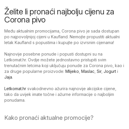
Želite li pronaći najbolju cijenu za
Corona pivo
Među aktualnim promocijama, Corona pivo je sada dostupan
po najpovoljnijoj cijeni u Kaufland. Nemojte propustiti aktualni
letak Kaufland s popustima i kupujte po izvrsnim cijenama!
Najnovije posebne ponude i popusti dostupni su na
Letkomat.hr. Ovdje možete jednostavno pristupiti svim
trenutačnim letcima koji uključuju ponude za Corona pivo, kao i
za druge popularne proizvode:
Mlijeko
,
Maslac
,
Sir
,
Jogurt
i
Jaja
.
Letkomat.hr
svakodnevno ažurira najnovije akcijske cijene,
tako da uvijek imate točne i ažurne informacije o najboljim
ponudama.
Kako pronaći aktualne promocije?