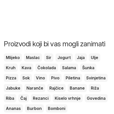
Proizvodi koji bi vas mogli zanimati
Mlijeko
Maslac
Sir
Jogurt
Jaja
Ulje
Kruh
Kava
Čokolada
Salama
Šunka
Pizza
Sok
Vino
Pivo
Piletina
Svinjetina
Jabuke
Naranče
Rajčice
Banane
Riža
Riba
Čaj
Rezanci
Kiselo vrhnje
Govedina
Ananas
Burbon
Bomboni