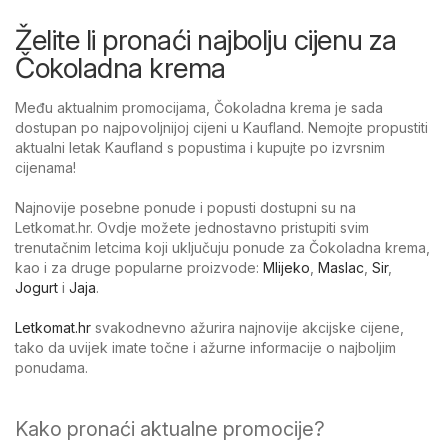
Želite li pronaći najbolju cijenu za
Čokoladna krema
Među aktualnim promocijama, Čokoladna krema je sada
dostupan po najpovoljnijoj cijeni u Kaufland. Nemojte propustiti
aktualni letak Kaufland s popustima i kupujte po izvrsnim
cijenama!
Najnovije posebne ponude i popusti dostupni su na
Letkomat.hr. Ovdje možete jednostavno pristupiti svim
trenutačnim letcima koji uključuju ponude za Čokoladna krema,
kao i za druge popularne proizvode:
Mlijeko
,
Maslac
,
Sir
,
Jogurt
i
Jaja
.
Letkomat.hr
svakodnevno ažurira najnovije akcijske cijene,
tako da uvijek imate točne i ažurne informacije o najboljim
ponudama.
Kako pronaći aktualne promocije?