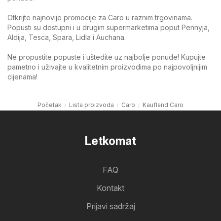
Otkrijte najnovije promocije za Caro u raznim trgovinama.
Popusti su dostupni i u drugim supermarketima poput Pennyja,
Aldija, Tesca, Spara, Lidla i Auchana.
Ne propustite popuste i uštedite uz najbolje ponude! Kupujte
pametno i uživajte u kvalitetnim proizvodima po najpovoljnijim
cijenama!
Početak
Lista proizvoda
Caro
Kaufland Caro
Letkomat
FAQ
Kontakt
Prijavi sadržaj