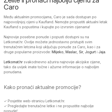
Caro
Među aktualnim promocijama, Caro je sada dostupan po
najpovoljnijoj cijeni u Kaufland. Nemojte propustiti aktualni letak
Kaufland s popustima i kupujte po izvrsnim cijenama!
Najnovije posebne ponude i popusti dostupni su na
Letkomat.hr. Ovdje možete jednostavno pristupiti svim
trenutačnim letcima koji uključuju ponude za Caro, kao i za
druge popularne proizvode:
Mlijeko
,
Maslac
,
Sir
,
Jogurt
i
Jaja
.
Letkomat.hr
svakodnevno ažurira najnovije akcijske cijene,
tako da uvijek imate točne i ažurne informacije o najboljim
ponudama.
Kako pronaći aktualne promocije?
✓ Posjetite web-stranicu Letkomat.hr.
✓ Pregledajte trenutačne letke i ne propustite najbolje
ponude!