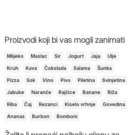
Proizvodi koji bi vas mogli zanimati
Mlijeko
Maslac
Sir
Jogurt
Jaja
Ulje
Kruh
Kava
Čokolada
Salama
Šunka
Pizza
Sok
Vino
Pivo
Piletina
Svinjetina
Jabuke
Naranče
Rajčice
Banane
Riža
Riba
Čaj
Rezanci
Kiselo vrhnje
Govedina
Ananas
Burbon
Bomboni
Želite li pronaći najbolju cijenu za