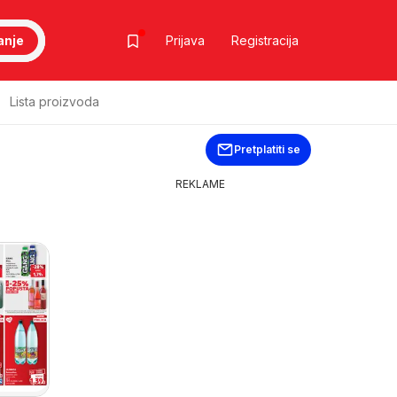
anje
Prijava
Registracija
Lista proizvoda
Pretplatiti se
REKLAME