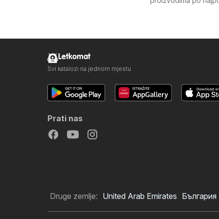
proizvodima po najpov
Letkomat
Svi katalozi na jednom mjestu
Prati nas
Druge zemlje:
United Arab Emirates
България