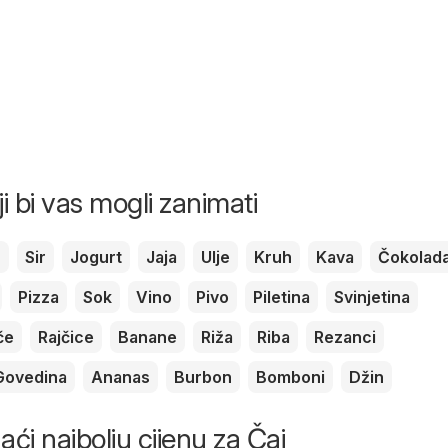
ji bi vas mogli zanimati
c
Sir
Jogurt
Jaja
Ulje
Kruh
Kava
Čokolad
Pizza
Sok
Vino
Pivo
Piletina
Svinjetina
če
Rajčice
Banane
Riža
Riba
Rezanci
Govedina
Ananas
Burbon
Bomboni
Džin
naći najbolju cijenu za Čaj