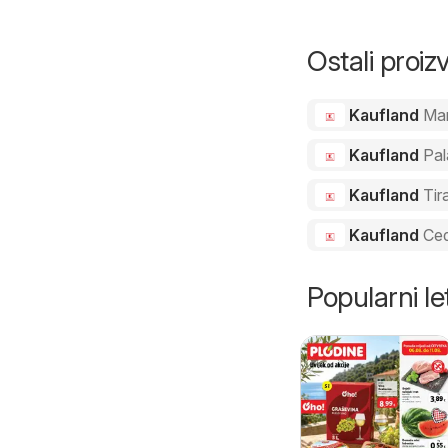
Ostali proi
Kaufland
Ma
Kaufland
Pal
Kaufland
Tir
Kaufland
Ced
Popularni let