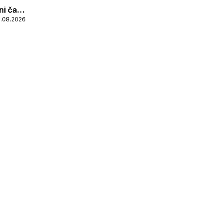
i čaj,
1.08.2026
rste,