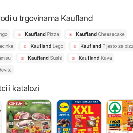
zvodi u trgovinama Kaufland
ngo
Kaufland
Pizza
Kaufland
Cheesecake
acinke
Kaufland
Lego
Kaufland
Tijesto za piz
amisu
Kaufland
Sushi
Kaufland
Kava
evita
ci i katalozi