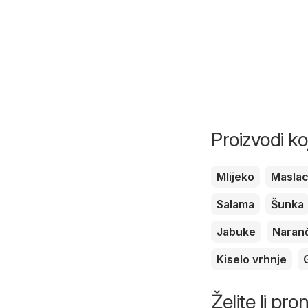
Proizvodi ko
Mlijeko
Masla
Salama
Šunka
Jabuke
Naran
Kiselo vrhnje
Želite li pro