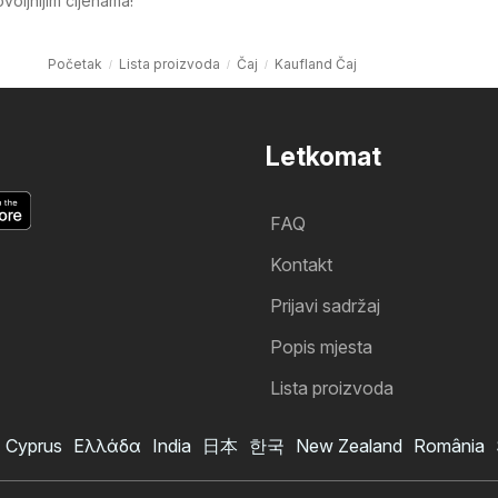
oljnijim cijenama!
Početak
Lista proizvoda
Čaj
Kaufland Čaj
Letkomat
FAQ
Kontakt
Prijavi sadržaj
Popis mjesta
Lista proizvoda
Cyprus
Ελλάδα
India
日本
한국
New Zealand
România