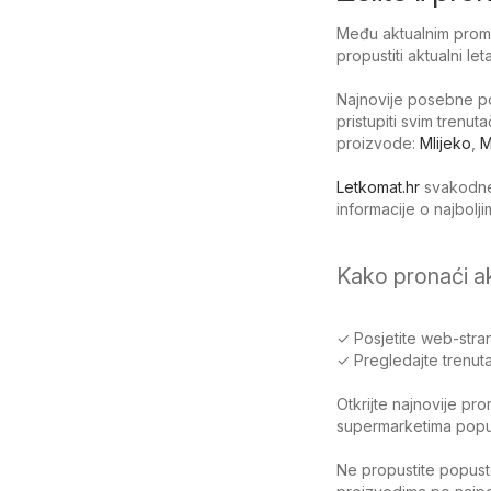
Među aktualnim promoc
propustiti aktualni l
Najnovije posebne po
pristupiti svim trenu
proizvode:
Mlijeko
,
M
Letkomat.hr
svakodnev
informacije o najbol
Kako pronaći a
✓ Posjetite web-stran
✓ Pregledajte trenuta
Otkrijte najnovije pr
supermarketima poput 
Ne propustite popuste