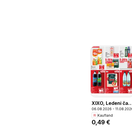
XIXO, Ledeni čaj,
06.08.2026 - 11.08.202
odabrane vrste,
Kaufland
0,25 L
0,49 €