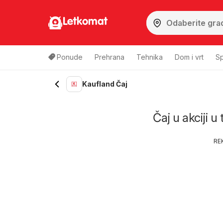
Letkomat
Ponude
Prehrana
Tehnika
Dom i vrt
Sp
Kaufland Čaj
Čaj u akciji u
RE