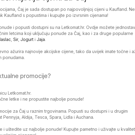
ijama, Čaj je sada dostupan po najpovoljnijoj cijeni u Kaufland. N
etak Kaufland s popustima i kupujte po izvrsnim cijenama!
nude i popusti dostupni su na Letkomat.hr. Ovdje možete jednosta
tačnim letcima koji uključuju ponude za Čaj, kao i za druge popularne
aslac
,
Sir
,
Jogurt
i
Jaja
.
no ažurira najnovije akcijske cijene, tako da uvijek imate točne i 
jim ponudama.
ktualne promocije?
icu Letkomat.hr.
čne letke i ne propustite najbolje ponude!
omocije za Čaj u raznim trgovinama. Popusti su dostupni i u drugim
Pennyja, Aldija, Tesca, Spara, Lidla i Auchana.
 i uštedite uz najbolje ponude! Kupujte pametno i uživajte u kvalite