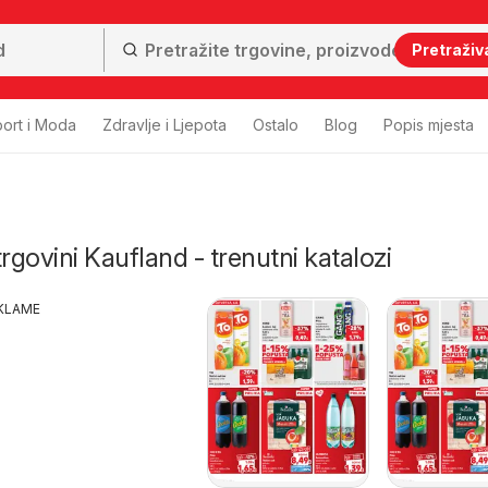
Pretraživ
ort i Moda
Zdravlje i Ljepota
Ostalo
Blog
Popis mjesta
 trgovini Kaufland - trenutni katalozi
KLAME