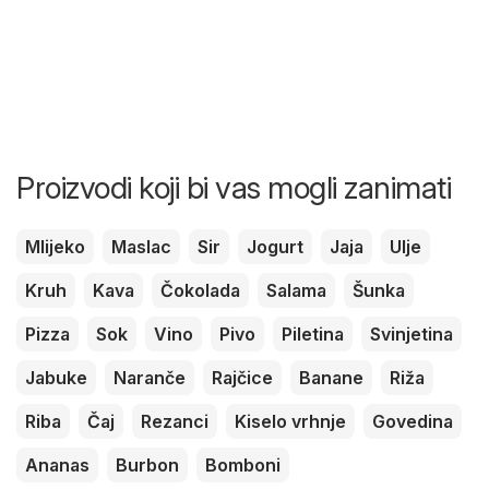
Proizvodi koji bi vas mogli zanimati
Mlijeko
Maslac
Sir
Jogurt
Jaja
Ulje
Kruh
Kava
Čokolada
Salama
Šunka
Pizza
Sok
Vino
Pivo
Piletina
Svinjetina
Jabuke
Naranče
Rajčice
Banane
Riža
Riba
Čaj
Rezanci
Kiselo vrhnje
Govedina
Ananas
Burbon
Bomboni