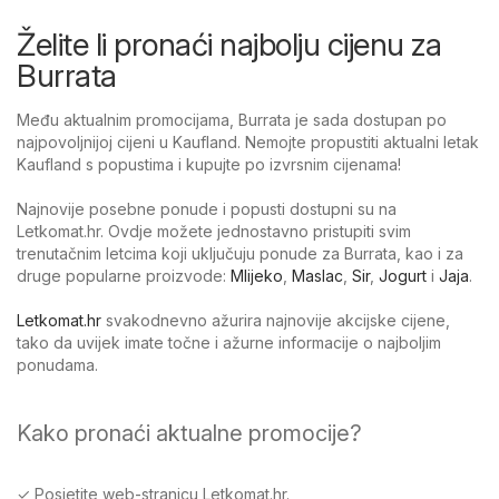
Želite li pronaći najbolju cijenu za
Burrata
Među aktualnim promocijama, Burrata je sada dostupan po
najpovoljnijoj cijeni u Kaufland. Nemojte propustiti aktualni letak
Kaufland s popustima i kupujte po izvrsnim cijenama!
Najnovije posebne ponude i popusti dostupni su na
Letkomat.hr. Ovdje možete jednostavno pristupiti svim
trenutačnim letcima koji uključuju ponude za Burrata, kao i za
druge popularne proizvode:
Mlijeko
,
Maslac
,
Sir
,
Jogurt
i
Jaja
.
Letkomat.hr
svakodnevno ažurira najnovije akcijske cijene,
tako da uvijek imate točne i ažurne informacije o najboljim
ponudama.
Kako pronaći aktualne promocije?
✓ Posjetite web-stranicu Letkomat.hr.