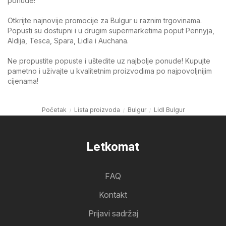
ponude!
Otkrijte najnovije promocije za Bulgur u raznim trgovinama.
Popusti su dostupni i u drugim supermarketima poput Pennyja,
Aldija, Tesca, Spara, Lidla i Auchana.
Ne propustite popuste i uštedite uz najbolje ponude! Kupujte
pametno i uživajte u kvalitetnim proizvodima po najpovoljnijim
cijenama!
Početak
Lista proizvoda
Bulgur
Lidl Bulgur
Letkomat
FAQ
Kontakt
Prijavi sadržaj