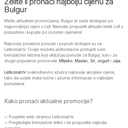
Želite li pronaći najbolju cijenu za
Bulgur
Među aktualnim promocijama, Bulgur je sada dostupan po
najpovoljnijoj cijeni u Lidl. Nemojte propustiti aktualni letak Lidl s
popustima i kupujte po izvrsnim cijenama!
Najnovije posebne ponude i popusti dostupni su na
Letkomat.hr. Ovdje možete jednostavno pristupiti svim
trenutačnim letcima koji uključuju ponude za Bulgur, kao i za
druge popularne proizvode:
Mlijeko
,
Maslac
,
Sir
,
Jogurt
i
Jaja
.
Letkomat.hr
svakodnevno ažurira najnovije akcijske cijene,
tako da uvijek imate točne i ažurne informacije o najboljim
ponudama.
Kako pronaći aktualne promocije?
✓ Posjetite web-stranicu Letkomat.hr.
✓ Pregledajte trenutačne letke i ne propustite najbolje