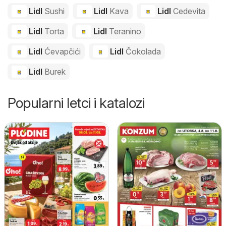
Lidl
Sushi
Lidl
Kava
Lidl
Cedevita
Lidl
Torta
Lidl
Teranino
Lidl
Ćevapčići
Lidl
Čokolada
Lidl
Burek
Popularni letci i katalozi