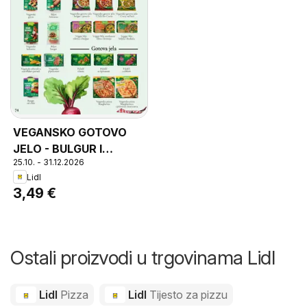
VEGANSKO GOTOVO
JELO - BULGUR I
25.10. - 31.12.2026
POVRĆE, Vegansko
Lidl
gotovo jelo - bulgur i
3,49 €
povrće
Ostali proizvodi u trgovinama Lidl
Lidl
Pizza
Lidl
Tijesto za pizzu