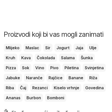
Proizvodi koji bi vas mogli zanimati
Mlijeko
Maslac
Sir
Jogurt
Jaja
Ulje
Kruh
Kava
Čokolada
Salama
Šunka
Pizza
Sok
Vino
Pivo
Piletina
Svinjetina
Jabuke
Naranče
Rajčice
Banane
Riža
Riba
Čaj
Rezanci
Kiselo vrhnje
Govedina
Ananas
Burbon
Bomboni