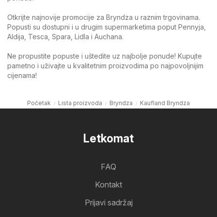
Otkrijte najnovije promocije za Bryndza u raznim trgovinama.
Popusti su dostupni i u drugim supermarketima poput Pennyja,
Aldija, Tesca, Spara, Lidla i Auchana.
Ne propustite popuste i uštedite uz najbolje ponude! Kupujte
pametno i uživajte u kvalitetnim proizvodima po najpovoljnijim
cijenama!
Početak
Lista proizvoda
Bryndza
Kaufland Bryndza
Letkomat
FAQ
Kontakt
Prijavi sadržaj