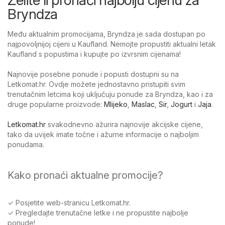
Bryndza
Među aktualnim promocijama, Bryndza je sada dostupan po
najpovoljnijoj cijeni u Kaufland. Nemojte propustiti aktualni letak
Kaufland s popustima i kupujte po izvrsnim cijenama!
Najnovije posebne ponude i popusti dostupni su na
Letkomat.hr. Ovdje možete jednostavno pristupiti svim
trenutačnim letcima koji uključuju ponude za Bryndza, kao i za
druge popularne proizvode:
Mlijeko
,
Maslac
,
Sir
,
Jogurt
i
Jaja
.
Letkomat.hr
svakodnevno ažurira najnovije akcijske cijene,
tako da uvijek imate točne i ažurne informacije o najboljim
ponudama.
Kako pronaći aktualne promocije?
✓ Posjetite web-stranicu Letkomat.hr.
✓ Pregledajte trenutačne letke i ne propustite najbolje
ponude!