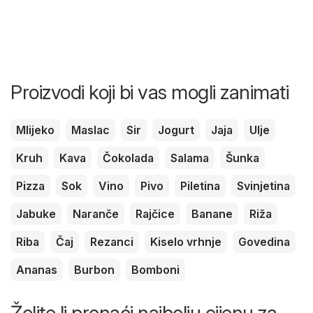
Proizvodi koji bi vas mogli zanimati
Mlijeko
Maslac
Sir
Jogurt
Jaja
Ulje
Kruh
Kava
Čokolada
Salama
Šunka
Pizza
Sok
Vino
Pivo
Piletina
Svinjetina
Jabuke
Naranče
Rajčice
Banane
Riža
Riba
Čaj
Rezanci
Kiselo vrhnje
Govedina
Ananas
Burbon
Bomboni
Želite li pronaći najbolju cijenu za