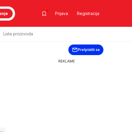
anje
Prijava
Registracija
Lista proizvoda
Pretplatiti se
REKLAME