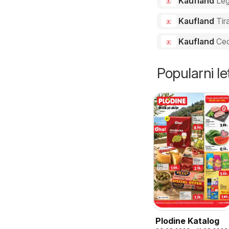
Kaufland
Le
Kaufland
Tir
Kaufland
Ced
Popularni let
Plodine Katalog