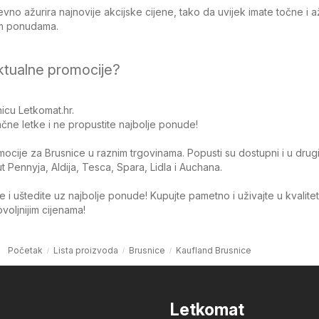
no ažurira najnovije akcijske cijene, tako da uvijek imate točne i 
jim ponudama.
ktualne promocije?
icu Letkomat.hr.
čne letke i ne propustite najbolje ponude!
omocije za Brusnice u raznim trgovinama. Popusti su dostupni i u drug
Pennyja, Aldija, Tesca, Spara, Lidla i Auchana.
 i uštedite uz najbolje ponude! Kupujte pametno i uživajte u kvalite
oljnijim cijenama!
Početak
Lista proizvoda
Brusnice
Kaufland Brusnice
Letkomat