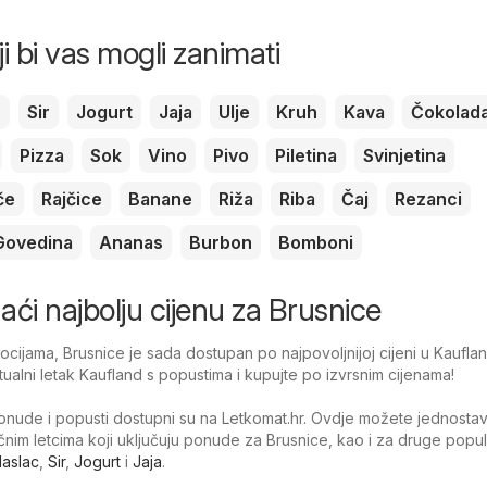
ji bi vas mogli zanimati
c
Sir
Jogurt
Jaja
Ulje
Kruh
Kava
Čokolad
Pizza
Sok
Vino
Pivo
Piletina
Svinjetina
če
Rajčice
Banane
Riža
Riba
Čaj
Rezanci
Govedina
Ananas
Burbon
Bomboni
onaći najbolju cijenu za Brusnice
ijama, Brusnice je sada dostupan po najpovoljnijoj cijeni u Kauflan
tualni letak Kaufland s popustima i kupujte po izvrsnim cijenama!
nude i popusti dostupni su na Letkomat.hr. Ovdje možete jednosta
tačnim letcima koji uključuju ponude za Brusnice, kao i za druge popu
aslac
,
Sir
,
Jogurt
i
Jaja
.