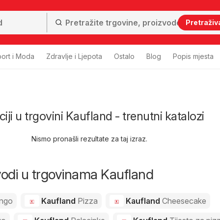
Pretraživ
ort i Moda
Zdravlje i Ljepota
Ostalo
Blog
Popis mjesta
iji u trgovini Kaufland - trenutni katalozi
Nismo pronašli rezultate za taj izraz.
zvodi u trgovinama Kaufland
ngo
Kaufland
Pizza
Kaufland
Cheesecake