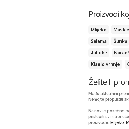
Proizvodi ko
Mlijeko
Masla
Salama
Šunka
Jabuke
Naran
Kiselo vrhnje
Želite li pr
Među aktualnim promoc
Nemojte propustiti ak
Najnovije posebne po
pristupiti svim trenu
proizvode:
Mlijeko
,
M