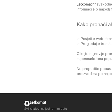
Letkomat.hr
svakodnev
informacije o najbol
Kako pronaći a
✓ Posjetite web-stran
✓ Pregledajte trenuta
Otkrijte najnovije pr
supermarketima poput 
Ne propustite popuste
proizvodima po najpov
Letkomat
Svi katalozi na jednom mjestu