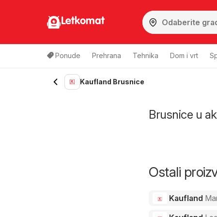
Letkomat
Ponude
Prehrana
Tehnika
Dom i vrt
Sp
Kaufland Brusnice
Brusnice u akc
Ostali proi
Kaufland
Ma