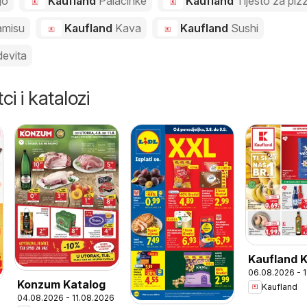
go
Kaufland
Palacinke
Kaufland
Tijesto za piz
amisu
Kaufland
Kava
Kaufland
Sushi
evita
ci i katalozi
Kaufland 
06.08.2026 - 
Konzum Katalog
Kaufland
04.08.2026 - 11.08.2026