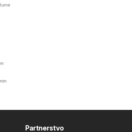
ažurne
im
tnim
Partnerstvo