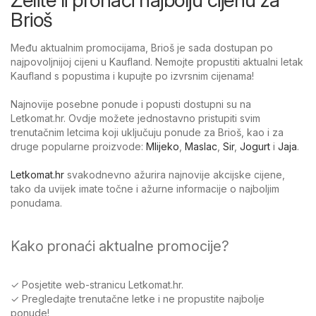
Brioš
Među aktualnim promocijama, Brioš je sada dostupan po
najpovoljnijoj cijeni u Kaufland. Nemojte propustiti aktualni letak
Kaufland s popustima i kupujte po izvrsnim cijenama!
Najnovije posebne ponude i popusti dostupni su na
Letkomat.hr. Ovdje možete jednostavno pristupiti svim
trenutačnim letcima koji uključuju ponude za Brioš, kao i za
druge popularne proizvode:
Mlijeko
,
Maslac
,
Sir
,
Jogurt
i
Jaja
.
Letkomat.hr
svakodnevno ažurira najnovije akcijske cijene,
tako da uvijek imate točne i ažurne informacije o najboljim
ponudama.
Kako pronaći aktualne promocije?
✓ Posjetite web-stranicu Letkomat.hr.
✓ Pregledajte trenutačne letke i ne propustite najbolje
ponude!