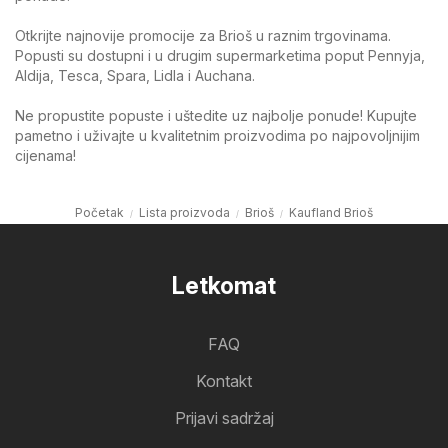
Otkrijte najnovije promocije za Brioš u raznim trgovinama.
Popusti su dostupni i u drugim supermarketima poput Pennyja,
Aldija, Tesca, Spara, Lidla i Auchana.
Ne propustite popuste i uštedite uz najbolje ponude! Kupujte
pametno i uživajte u kvalitetnim proizvodima po najpovoljnijim
cijenama!
Početak
Lista proizvoda
Brioš
Kaufland Brioš
Letkomat
FAQ
Kontakt
Prijavi sadržaj