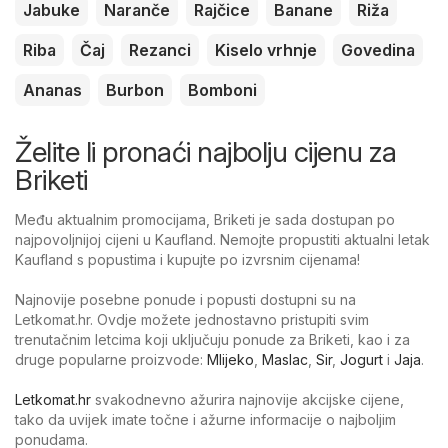
Jabuke
Naranče
Rajčice
Banane
Riža
Riba
Čaj
Rezanci
Kiselo vrhnje
Govedina
Ananas
Burbon
Bomboni
Želite li pronaći najbolju cijenu za
Briketi
Među aktualnim promocijama, Briketi je sada dostupan po
najpovoljnijoj cijeni u Kaufland. Nemojte propustiti aktualni letak
Kaufland s popustima i kupujte po izvrsnim cijenama!
Najnovije posebne ponude i popusti dostupni su na
Letkomat.hr. Ovdje možete jednostavno pristupiti svim
trenutačnim letcima koji uključuju ponude za Briketi, kao i za
druge popularne proizvode:
Mlijeko
,
Maslac
,
Sir
,
Jogurt
i
Jaja
.
Letkomat.hr
svakodnevno ažurira najnovije akcijske cijene,
tako da uvijek imate točne i ažurne informacije o najboljim
ponudama.