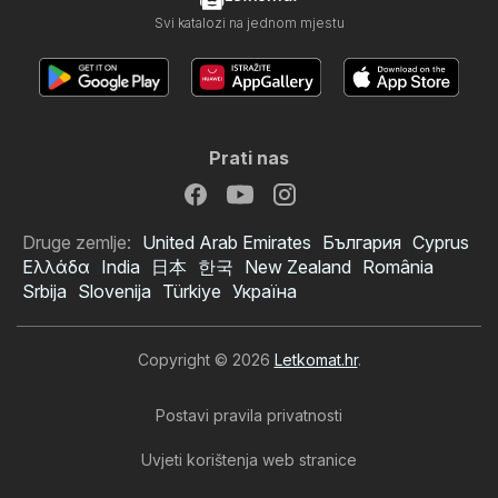
Svi katalozi na jednom mjestu
Prati nas
Druge zemlje:
United Arab Emirates
България
Cyprus
Ελλάδα
India
日本
한국
New Zealand
România
Srbija
Slovenija
Türkiye
Україна
Copyright © 2026
Letkomat.hr
.
Postavi pravila privatnosti
Uvjeti korištenja web stranice