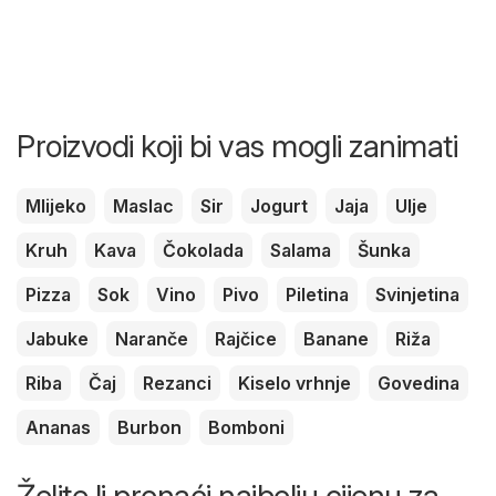
Proizvodi koji bi vas mogli zanimati
Mlijeko
Maslac
Sir
Jogurt
Jaja
Ulje
Kruh
Kava
Čokolada
Salama
Šunka
Pizza
Sok
Vino
Pivo
Piletina
Svinjetina
Jabuke
Naranče
Rajčice
Banane
Riža
Riba
Čaj
Rezanci
Kiselo vrhnje
Govedina
Ananas
Burbon
Bomboni
Želite li pronaći najbolju cijenu za