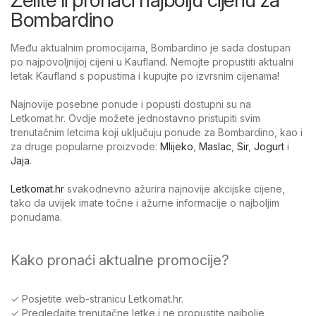
Bombardino
Među aktualnim promocijama, Bombardino je sada dostupan
po najpovoljnijoj cijeni u Kaufland. Nemojte propustiti aktualni
letak Kaufland s popustima i kupujte po izvrsnim cijenama!
Najnovije posebne ponude i popusti dostupni su na
Letkomat.hr. Ovdje možete jednostavno pristupiti svim
trenutačnim letcima koji uključuju ponude za Bombardino, kao i
za druge popularne proizvode:
Mlijeko
,
Maslac
,
Sir
,
Jogurt
i
Jaja
.
Letkomat.hr
svakodnevno ažurira najnovije akcijske cijene,
tako da uvijek imate točne i ažurne informacije o najboljim
ponudama.
Kako pronaći aktualne promocije?
✓ Posjetite web-stranicu Letkomat.hr.
✓ Pregledajte trenutačne letke i ne propustite najbolje