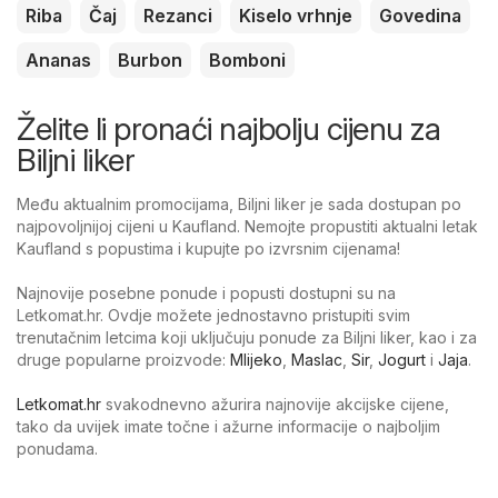
Riba
Čaj
Rezanci
Kiselo vrhnje
Govedina
Ananas
Burbon
Bomboni
Želite li pronaći najbolju cijenu za
Biljni liker
Među aktualnim promocijama, Biljni liker je sada dostupan po
najpovoljnijoj cijeni u Kaufland. Nemojte propustiti aktualni letak
Kaufland s popustima i kupujte po izvrsnim cijenama!
Najnovije posebne ponude i popusti dostupni su na
Letkomat.hr. Ovdje možete jednostavno pristupiti svim
trenutačnim letcima koji uključuju ponude za Biljni liker, kao i za
druge popularne proizvode:
Mlijeko
,
Maslac
,
Sir
,
Jogurt
i
Jaja
.
Letkomat.hr
svakodnevno ažurira najnovije akcijske cijene,
tako da uvijek imate točne i ažurne informacije o najboljim
ponudama.