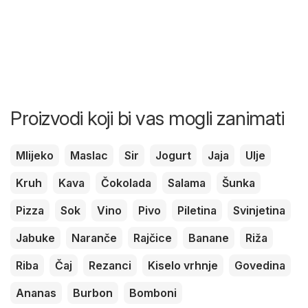
Proizvodi koji bi vas mogli zanimati
Mlijeko
Maslac
Sir
Jogurt
Jaja
Ulje
Kruh
Kava
Čokolada
Salama
Šunka
Pizza
Sok
Vino
Pivo
Piletina
Svinjetina
Jabuke
Naranče
Rajčice
Banane
Riža
Riba
Čaj
Rezanci
Kiselo vrhnje
Govedina
Ananas
Burbon
Bomboni