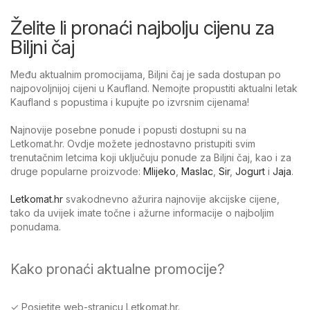
Želite li pronaći najbolju cijenu za
Biljni čaj
Među aktualnim promocijama, Biljni čaj je sada dostupan po
najpovoljnijoj cijeni u Kaufland. Nemojte propustiti aktualni letak
Kaufland s popustima i kupujte po izvrsnim cijenama!
Najnovije posebne ponude i popusti dostupni su na
Letkomat.hr. Ovdje možete jednostavno pristupiti svim
trenutačnim letcima koji uključuju ponude za Biljni čaj, kao i za
druge popularne proizvode:
Mlijeko
,
Maslac
,
Sir
,
Jogurt
i
Jaja
.
Letkomat.hr
svakodnevno ažurira najnovije akcijske cijene,
tako da uvijek imate točne i ažurne informacije o najboljim
ponudama.
Kako pronaći aktualne promocije?
✓ Posjetite web-stranicu Letkomat.hr.