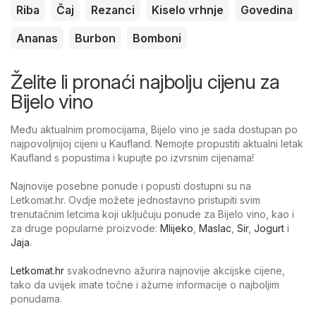
Riba
Čaj
Rezanci
Kiselo vrhnje
Govedina
Ananas
Burbon
Bomboni
Želite li pronaći najbolju cijenu za
Bijelo vino
Među aktualnim promocijama, Bijelo vino je sada dostupan po
najpovoljnijoj cijeni u Kaufland. Nemojte propustiti aktualni letak
Kaufland s popustima i kupujte po izvrsnim cijenama!
Najnovije posebne ponude i popusti dostupni su na
Letkomat.hr. Ovdje možete jednostavno pristupiti svim
trenutačnim letcima koji uključuju ponude za Bijelo vino, kao i
za druge popularne proizvode:
Mlijeko
,
Maslac
,
Sir
,
Jogurt
i
Jaja
.
Letkomat.hr
svakodnevno ažurira najnovije akcijske cijene,
tako da uvijek imate točne i ažurne informacije o najboljim
ponudama.