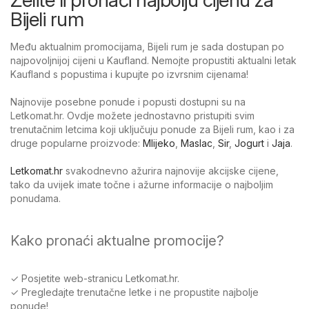
Bijeli rum
Među aktualnim promocijama, Bijeli rum je sada dostupan po
najpovoljnijoj cijeni u Kaufland. Nemojte propustiti aktualni letak
Kaufland s popustima i kupujte po izvrsnim cijenama!
Najnovije posebne ponude i popusti dostupni su na
Letkomat.hr. Ovdje možete jednostavno pristupiti svim
trenutačnim letcima koji uključuju ponude za Bijeli rum, kao i za
druge popularne proizvode:
Mlijeko
,
Maslac
,
Sir
,
Jogurt
i
Jaja
.
Letkomat.hr
svakodnevno ažurira najnovije akcijske cijene,
tako da uvijek imate točne i ažurne informacije o najboljim
ponudama.
Kako pronaći aktualne promocije?
✓ Posjetite web-stranicu Letkomat.hr.
✓ Pregledajte trenutačne letke i ne propustite najbolje
ponude!