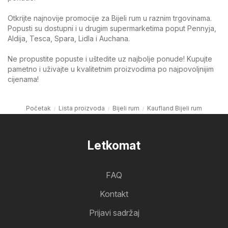
Otkrijte najnovije promocije za Bijeli rum u raznim trgovinama.
Popusti su dostupni i u drugim supermarketima poput Pennyja,
Aldija, Tesca, Spara, Lidla i Auchana.
Ne propustite popuste i uštedite uz najbolje ponude! Kupujte
pametno i uživajte u kvalitetnim proizvodima po najpovoljnijim
cijenama!
Početak
Lista proizvoda
Bijeli rum
Kaufland Bijeli rum
Letkomat
FAQ
Kontakt
Prijavi sadržaj