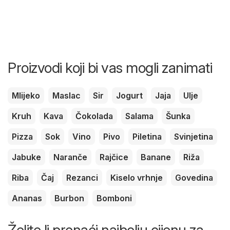
Proizvodi koji bi vas mogli zanimati
Mlijeko
Maslac
Sir
Jogurt
Jaja
Ulje
Kruh
Kava
Čokolada
Salama
Šunka
Pizza
Sok
Vino
Pivo
Piletina
Svinjetina
Jabuke
Naranče
Rajčice
Banane
Riža
Riba
Čaj
Rezanci
Kiselo vrhnje
Govedina
Ananas
Burbon
Bomboni
Želite li pronaći najbolju cijenu za