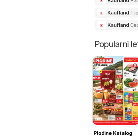
Kaufland
Pal
Kaufland
Tij
Kaufland
Ced
Popularni let
Plodine Katalog