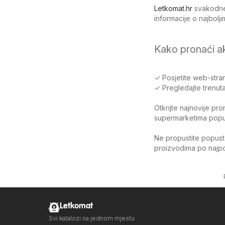
Letkomat.hr
svakodnev
informacije o najbol
Kako pronaći a
✓ Posjetite web-stran
✓ Pregledajte trenuta
Otkrijte najnovije pr
supermarketima poput 
Ne propustite popuste
proizvodima po najpov
Letkomat
Svi katalozi na jednom mjestu