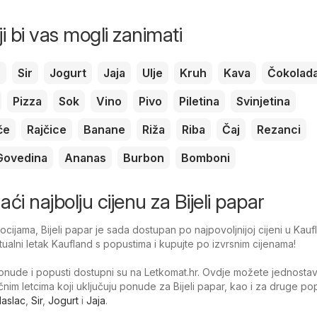
ji bi vas mogli zanimati
c
Sir
Jogurt
Jaja
Ulje
Kruh
Kava
Čokolad
Pizza
Sok
Vino
Pivo
Piletina
Svinjetina
če
Rajčice
Banane
Riža
Riba
Čaj
Rezanci
Govedina
Ananas
Burbon
Bomboni
naći najbolju cijenu za Bijeli papar
ijama, Bijeli papar je sada dostupan po najpovoljnijoj cijeni u Kauf
tualni letak Kaufland s popustima i kupujte po izvrsnim cijenama!
nude i popusti dostupni su na Letkomat.hr. Ovdje možete jednosta
ačnim letcima koji uključuju ponude za Bijeli papar, kao i za druge p
aslac
,
Sir
,
Jogurt
i
Jaja
.