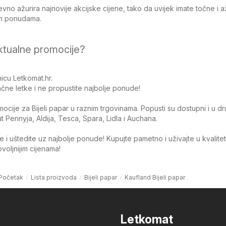
no ažurira najnovije akcijske cijene, tako da uvijek imate točne i 
jim ponudama.
ktualne promocije?
icu Letkomat.hr.
čne letke i ne propustite najbolje ponude!
omocije za Bijeli papar u raznim trgovinama. Popusti su dostupni i u d
Pennyja, Aldija, Tesca, Spara, Lidla i Auchana.
 i uštedite uz najbolje ponude! Kupujte pametno i uživajte u kvalite
oljnijim cijenama!
Početak
Lista proizvoda
Bijeli papar
Kaufland Bijeli papar
Letkomat