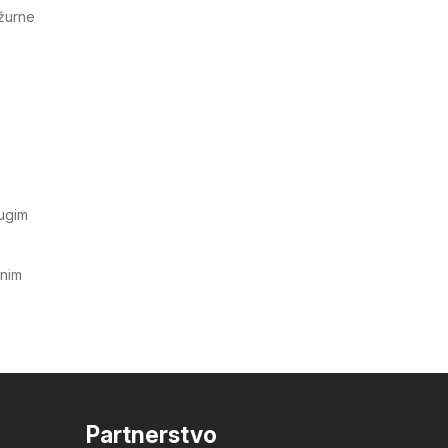
ažurne
rugim
tnim
Partnerstvo