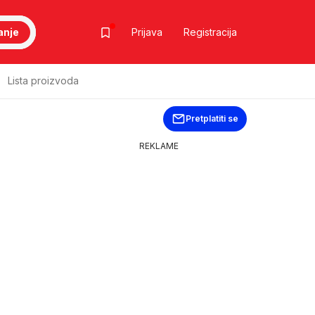
anje
Prijava
Registracija
Lista proizvoda
Pretplatiti se
REKLAME