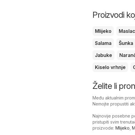
Proizvodi ko
Mlijeko
Masla
Salama
Šunka
Jabuke
Naran
Kiselo vrhnje
Želite li pro
Među aktualnim promoc
Nemojte propustiti ak
Najnovije posebne po
pristupiti svim trenut
proizvode:
Mlijeko
,
M