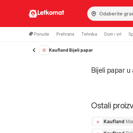
Letkomat
Ponude
Prehrana
Tehnika
Dom i vrt
Sp
Kaufland Bijeli papar
Bijeli papar u
Ostali proi
Kaufland
Ma