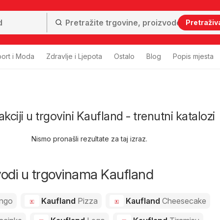
Pretraživ
ort i Moda
Zdravlje i Ljepota
Ostalo
Blog
Popis mjesta
 akciji u trgovini Kaufland - trenutni katalozi
Nismo pronašli rezultate za taj izraz.
zvodi u trgovinama Kaufland
ngo
Kaufland
Pizza
Kaufland
Cheesecake