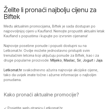
Želite li pronaći najbolju cijenu za
Biftek
Među aktualnim promocijama, Biftek je sada dostupan po
najpovoljnijoj cijeni u Kaufland. Nemojte propustiti aktualni letak
Kaufland s popustima i kupujte po izvrsnim cijenama!
Najnovije posebne ponude i popusti dostupni su na
Letkomat.hr. Ovdje možete jednostavno pristupiti svim
trenutačnim letcima koji uključuju ponude za Biftek, kao i za
druge popularne proizvode:
Mlijeko
,
Maslac
,
Sir
,
Jogurt
i
Jaja
.
Letkomat.hr
svakodnevno ažurira najnovije akcijske cijene,
tako da uvijek imate točne i ažurne informacije o najboljim
ponudama.
Kako pronaći aktualne promocije?
✓ Posjetite web-stranicu Letkomat.hr.