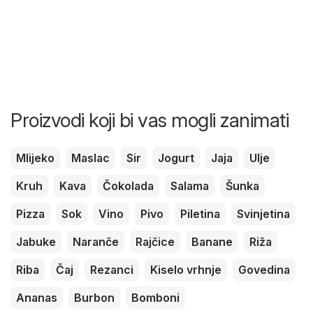
Proizvodi koji bi vas mogli zanimati
Mlijeko
Maslac
Sir
Jogurt
Jaja
Ulje
Kruh
Kava
Čokolada
Salama
Šunka
Pizza
Sok
Vino
Pivo
Piletina
Svinjetina
Jabuke
Naranče
Rajčice
Banane
Riža
Riba
Čaj
Rezanci
Kiselo vrhnje
Govedina
Ananas
Burbon
Bomboni