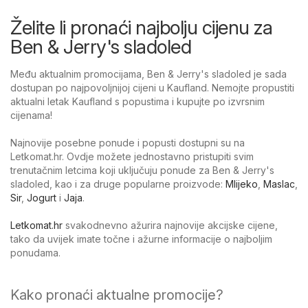
Želite li pronaći najbolju cijenu za
Ben & Jerry's sladoled
Među aktualnim promocijama, Ben & Jerry's sladoled je sada
dostupan po najpovoljnijoj cijeni u Kaufland. Nemojte propustiti
aktualni letak Kaufland s popustima i kupujte po izvrsnim
cijenama!
Najnovije posebne ponude i popusti dostupni su na
Letkomat.hr. Ovdje možete jednostavno pristupiti svim
trenutačnim letcima koji uključuju ponude za Ben & Jerry's
sladoled, kao i za druge popularne proizvode:
Mlijeko
,
Maslac
,
Sir
,
Jogurt
i
Jaja
.
Letkomat.hr
svakodnevno ažurira najnovije akcijske cijene,
tako da uvijek imate točne i ažurne informacije o najboljim
ponudama.
Kako pronaći aktualne promocije?