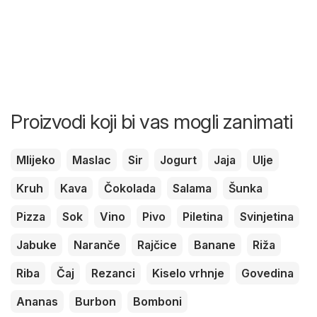
Proizvodi koji bi vas mogli zanimati
Mlijeko
Maslac
Sir
Jogurt
Jaja
Ulje
Kruh
Kava
Čokolada
Salama
Šunka
Pizza
Sok
Vino
Pivo
Piletina
Svinjetina
Jabuke
Naranče
Rajčice
Banane
Riža
Riba
Čaj
Rezanci
Kiselo vrhnje
Govedina
Ananas
Burbon
Bomboni