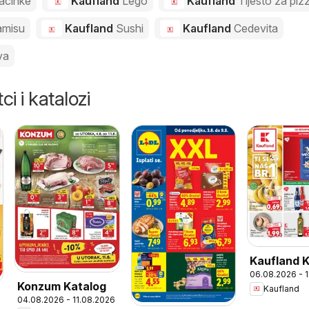
acinke
Kaufland
Lego
Kaufland
Tijesto za piz
amisu
Kaufland
Sushi
Kaufland
Cedevita
va
ci i katalozi
Kaufland 
06.08.2026 - 
Konzum Katalog
Kaufland
04.08.2026 - 11.08.2026