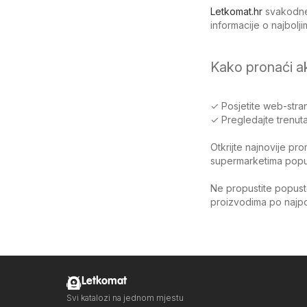
Letkomat.hr
svakodnev
informacije o najbol
Kako pronaći a
✓ Posjetite web-stran
✓ Pregledajte trenuta
Otkrijte najnovije pr
supermarketima poput 
Ne propustite popuste
proizvodima po najpov
Letkomat
Svi katalozi na jednom mjestu