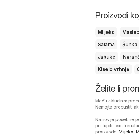
Proizvodi ko
Mlijeko
Masla
Salama
Šunka
Jabuke
Naran
Kiselo vrhnje
Želite li pr
Među aktualnim promoc
Nemojte propustiti ak
Najnovije posebne po
pristupiti svim trenu
proizvode:
Mlijeko
,
M