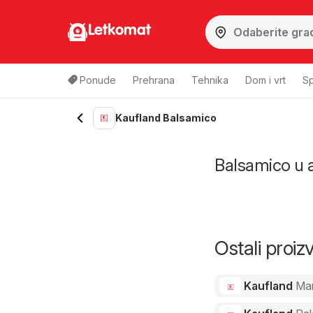
Letkomat
Ponude
Prehrana
Tehnika
Dom i vrt
Sp
Kaufland Balsamico
Balsamico u ak
Ostali proi
Kaufland
Ma