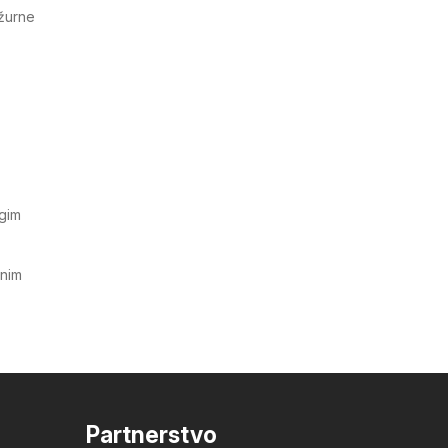
ažurne
ugim
tnim
Partnerstvo