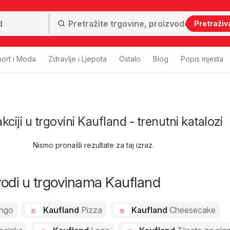
Pretraživ
ort i Moda
Zdravlje i Ljepota
Ostalo
Blog
Popis mjesta
ciji u trgovini Kaufland - trenutni katalozi
Nismo pronašli rezultate za taj izraz.
zvodi u trgovinama Kaufland
ngo
Kaufland
Pizza
Kaufland
Cheesecake