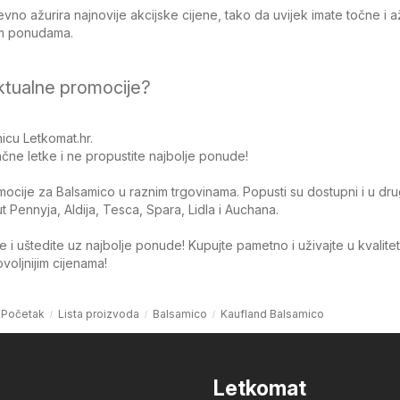
no ažurira najnovije akcijske cijene, tako da uvijek imate točne i 
jim ponudama.
ktualne promocije?
icu Letkomat.hr.
čne letke i ne propustite najbolje ponude!
omocije za Balsamico u raznim trgovinama. Popusti su dostupni i u dr
Pennyja, Aldija, Tesca, Spara, Lidla i Auchana.
 i uštedite uz najbolje ponude! Kupujte pametno i uživajte u kvalite
oljnijim cijenama!
Početak
Lista proizvoda
Balsamico
Kaufland Balsamico
Letkomat