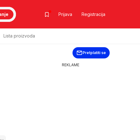
anje
Prijava
Registracija
Lista proizvoda
Pretplatiti se
REKLAME