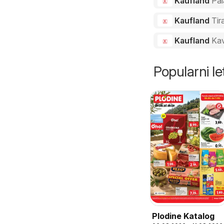
Kaufland
Pal
Kaufland
Tir
Kaufland
Ka
Popularni let
Plodine Katalog