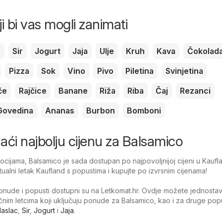
ji bi vas mogli zanimati
c
Sir
Jogurt
Jaja
Ulje
Kruh
Kava
Čokolad
Pizza
Sok
Vino
Pivo
Piletina
Svinjetina
če
Rajčice
Banane
Riža
Riba
Čaj
Rezanci
Govedina
Ananas
Burbon
Bomboni
onaći najbolju cijenu za Balsamico
ijama, Balsamico je sada dostupan po najpovoljnijoj cijeni u Kaufl
tualni letak Kaufland s popustima i kupujte po izvrsnim cijenama!
nude i popusti dostupni su na Letkomat.hr. Ovdje možete jednosta
tačnim letcima koji uključuju ponude za Balsamico, kao i za druge pop
aslac
,
Sir
,
Jogurt
i
Jaja
.