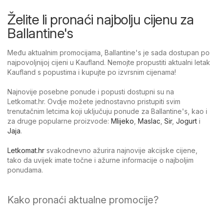
Želite li pronaći najbolju cijenu za
Ballantine's
Među aktualnim promocijama, Ballantine's je sada dostupan po
najpovoljnijoj cijeni u Kaufland. Nemojte propustiti aktualni letak
Kaufland s popustima i kupujte po izvrsnim cijenama!
Najnovije posebne ponude i popusti dostupni su na
Letkomat.hr. Ovdje možete jednostavno pristupiti svim
trenutačnim letcima koji uključuju ponude za Ballantine's, kao i
za druge popularne proizvode:
Mlijeko
,
Maslac
,
Sir
,
Jogurt
i
Jaja
.
Letkomat.hr
svakodnevno ažurira najnovije akcijske cijene,
tako da uvijek imate točne i ažurne informacije o najboljim
ponudama.
Kako pronaći aktualne promocije?