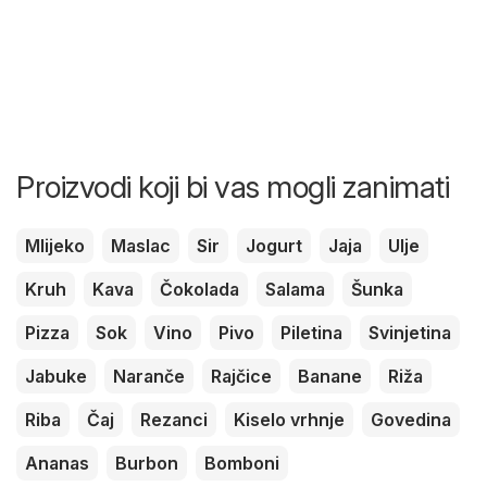
Proizvodi koji bi vas mogli zanimati
Mlijeko
Maslac
Sir
Jogurt
Jaja
Ulje
Kruh
Kava
Čokolada
Salama
Šunka
Pizza
Sok
Vino
Pivo
Piletina
Svinjetina
Jabuke
Naranče
Rajčice
Banane
Riža
Riba
Čaj
Rezanci
Kiselo vrhnje
Govedina
Ananas
Burbon
Bomboni