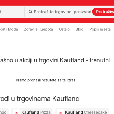
Pretraživ
ort i Moda
Zdravlje i Ljepota
Ostalo
Blog
Popis mjesta
no u akciji u trgovini Kaufland - trenutni
Nismo pronašli rezultate za taj izraz.
zvodi u trgovinama Kaufland
ngo
Kaufland
Pizza
Kaufland
Cheesecake