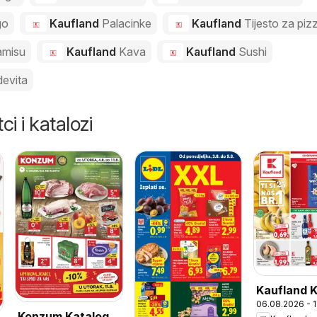
go
Kaufland
Palacinke
Kaufland
Tijesto za piz
amisu
Kaufland
Kava
Kaufland
Sushi
evita
ci i katalozi
Kaufland 
06.08.2026 - 
Konzum Katalog