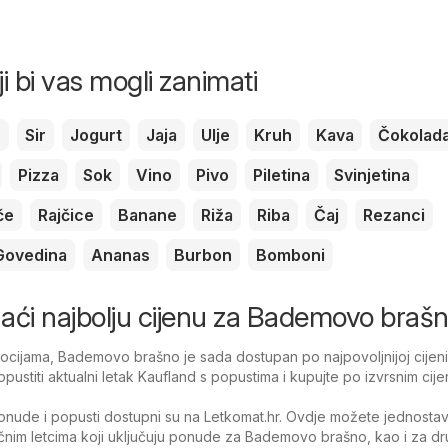
ji bi vas mogli zanimati
c
Sir
Jogurt
Jaja
Ulje
Kruh
Kava
Čokolad
Pizza
Sok
Vino
Pivo
Piletina
Svinjetina
če
Rajčice
Banane
Riža
Riba
Čaj
Rezanci
Govedina
Ananas
Burbon
Bomboni
onaći najbolju cijenu za Bademovo braš
cijama, Bademovo brašno je sada dostupan po najpovoljnijoj cijeni
pustiti aktualni letak Kaufland s popustima i kupujte po izvrsnim cij
nude i popusti dostupni su na Letkomat.hr. Ovdje možete jednosta
tačnim letcima koji uključuju ponude za Bademovo brašno, kao i za d