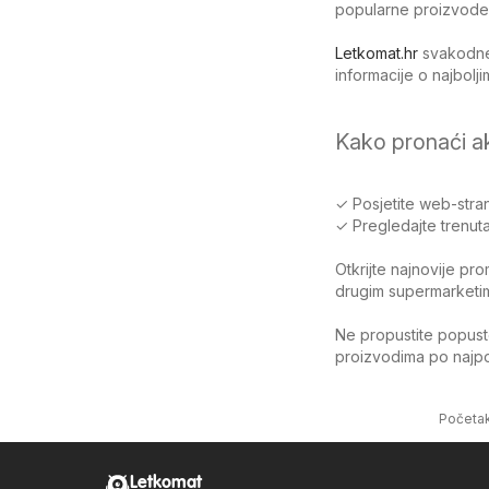
popularne proizvode
Letkomat.hr
svakodnev
informacije o najbol
Kako pronaći a
✓ Posjetite web-stran
✓ Pregledajte trenuta
Otkrijte najnovije pr
drugim supermarketima
Ne propustite popuste
proizvodima po najpov
Početa
Letkomat