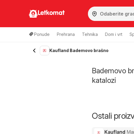
Letkomat
Ponude
Prehrana
Tehnika
Dom i vrt
Sp
Kaufland Bademovo brašno
Bademovo braš
katalozi
Ostali proi
Kaufland
Ma