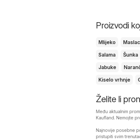
Proizvodi ko
Mlijeko
Masla
Salama
Šunka
Jabuke
Naran
Kiselo vrhnje
Želite li pr
Među aktualnim promo
Kaufland. Nemojte pro
Najnovije posebne po
pristupiti svim trenu