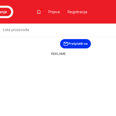
anje
Prijava
Registracija
Lista proizvoda
Pretplatiti se
REKLAME