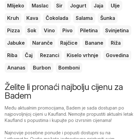
Mlijeko
Maslac
Sir
Jogurt
Jaja
Ulje
Kruh
Kava
Čokolada
Salama
Šunka
Pizza
Sok
Vino
Pivo
Piletina
Svinjetina
Jabuke
Naranče
Rajčice
Banane
Riža
Riba
Čaj
Rezanci
Kiselo vrhnje
Govedina
Ananas
Burbon
Bomboni
Želite li pronaći najbolju cijenu za
Badem
Među aktualnim promocijama, Badem je sada dostupan po
najpovoljnijoj cijeni u Kaufland. Nemojte propustiti aktualni letak
Kaufland s popustima i kupujte po izvrsnim cijenama!
Najnovije posebne ponude i popusti dostupni su na
Letkomat.hr. Ovdje možete jednostavno pristupiti svim