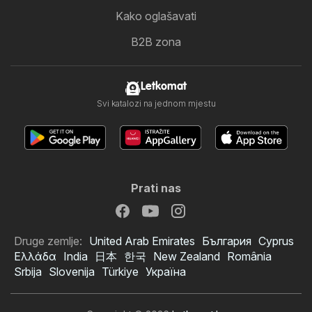
Kako oglašavati
B2B zona
Letkomat
Svi katalozi na jednom mjestu
Prati nas
Druge zemlje:
United Arab Emirates
България
Cyprus
Ελλάδα
India
日本
한국
New Zealand
România
Srbija
Slovenija
Türkiye
Україна