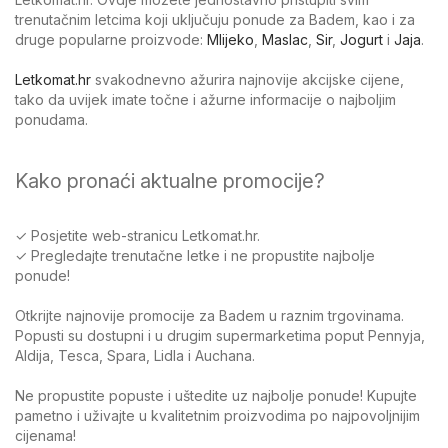
trenutačnim letcima koji uključuju ponude za Badem, kao i za
druge popularne proizvode:
Mlijeko
,
Maslac
,
Sir
,
Jogurt
i
Jaja
.
Letkomat.hr
svakodnevno ažurira najnovije akcijske cijene,
tako da uvijek imate točne i ažurne informacije o najboljim
ponudama.
Kako pronaći aktualne promocije?
✓ Posjetite web-stranicu Letkomat.hr.
✓ Pregledajte trenutačne letke i ne propustite najbolje
ponude!
Otkrijte najnovije promocije za Badem u raznim trgovinama.
Popusti su dostupni i u drugim supermarketima poput Pennyja,
Aldija, Tesca, Spara, Lidla i Auchana.
Ne propustite popuste i uštedite uz najbolje ponude! Kupujte
pametno i uživajte u kvalitetnim proizvodima po najpovoljnijim
cijenama!