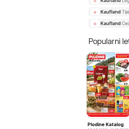
Kaufland
Le
Kaufland
Tij
Kaufland
Ced
Popularni let
Plodine Katalog