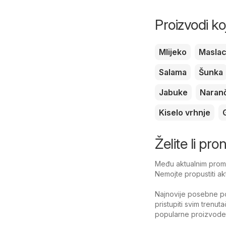
Proizvodi ko
Mlijeko
Masla
Salama
Šunka
Jabuke
Naran
Kiselo vrhnje
Želite li pro
Među aktualnim promoc
Nemojte propustiti ak
Najnovije posebne po
pristupiti svim trenut
popularne proizvode