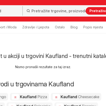
Pretraživ
ort i Moda
Zdravlje i Ljepota
Ostalo
Blog
Popis mjesta
 u akciji u trgovini Kaufland - trenutni katal
Nismo pronašli rezultate za taj izraz.
zvodi u trgovinama Kaufland
ngo
Kaufland
Pizza
Kaufland
Cheesecake