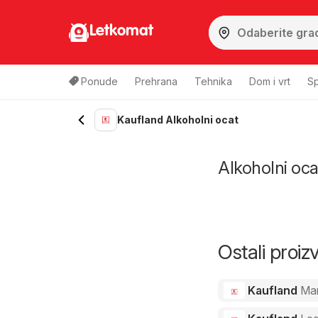
Letkomat
Ponude
Prehrana
Tehnika
Dom i vrt
Sp
Kaufland Alkoholni ocat
Alkoholni ocat
Ostali proi
Kaufland
Ma