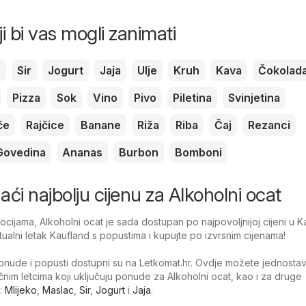
ji bi vas mogli zanimati
c
Sir
Jogurt
Jaja
Ulje
Kruh
Kava
Čokolad
Pizza
Sok
Vino
Pivo
Piletina
Svinjetina
če
Rajčice
Banane
Riža
Riba
Čaj
Rezanci
Govedina
Ananas
Burbon
Bomboni
naći najbolju cijenu za Alkoholni ocat
ijama, Alkoholni ocat je sada dostupan po najpovoljnijoj cijeni u K
tualni letak Kaufland s popustima i kupujte po izvrsnim cijenama!
nude i popusti dostupni su na Letkomat.hr. Ovdje možete jednosta
ačnim letcima koji uključuju ponude za Alkoholni ocat, kao i za druge
:
Mlijeko
,
Maslac
,
Sir
,
Jogurt
i
Jaja
.