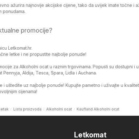
no ažurira najnovije akcijske cijene, tako da uvijek imate točne i 
jim ponudama.
ktualne promocije?
icu Letkomat.hr.
čne letke i ne propustite najbolje ponude!
omocije za Alkoholni ocat u raznim trgovinama. Popusti su dostupni i 
Pennyja, Aldija, Tesca, Spara, Lidla i Auchana.
 i uštedite uz najbolje ponude! Kupujte pametno i uživajte u kvalite
oljnijim cijenama!
etak
Lista proizvoda
Alkoholni ocat
Kaufland Alkoholni ocat
Letkomat