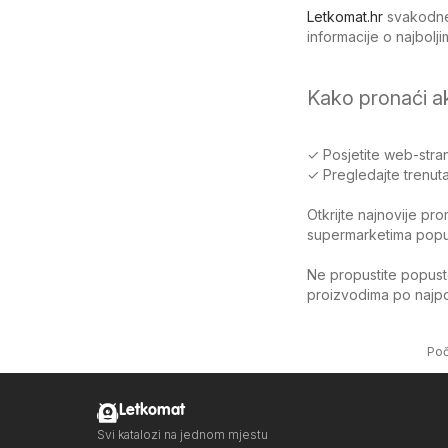
Letkomat.hr
svakodnev
informacije o najbol
Kako pronaći a
✓ Posjetite web-stran
✓ Pregledajte trenuta
Otkrijte najnovije pr
supermarketima poput 
Ne propustite popuste
proizvodima po najpov
Poč
Letkomat
Svi katalozi na jednom mjestu