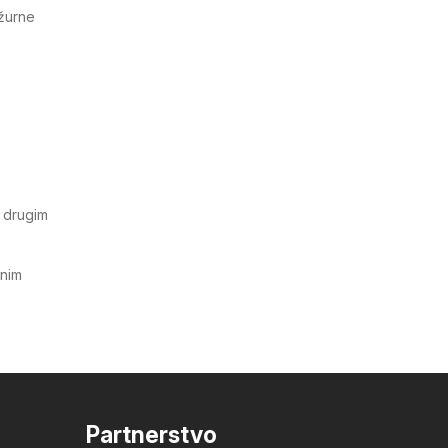
ažurne
u drugim
tnim
Partnerstvo