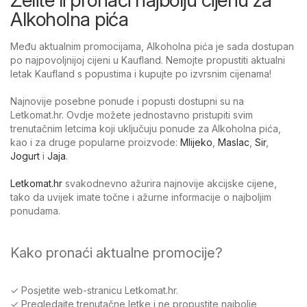
Alkoholna pića
Među aktualnim promocijama, Alkoholna pića je sada dostupan
po najpovoljnijoj cijeni u Kaufland. Nemojte propustiti aktualni
letak Kaufland s popustima i kupujte po izvrsnim cijenama!
Najnovije posebne ponude i popusti dostupni su na
Letkomat.hr. Ovdje možete jednostavno pristupiti svim
trenutačnim letcima koji uključuju ponude za Alkoholna pića,
kao i za druge popularne proizvode:
Mlijeko
,
Maslac
,
Sir
,
Jogurt
i
Jaja
.
Letkomat.hr
svakodnevno ažurira najnovije akcijske cijene,
tako da uvijek imate točne i ažurne informacije o najboljim
ponudama.
Kako pronaći aktualne promocije?
✓ Posjetite web-stranicu Letkomat.hr.
✓ Pregledajte trenutačne letke i ne propustite najbolje