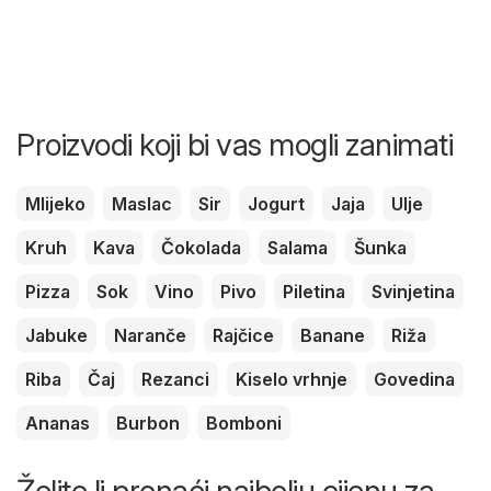
Proizvodi koji bi vas mogli zanimati
Mlijeko
Maslac
Sir
Jogurt
Jaja
Ulje
Kruh
Kava
Čokolada
Salama
Šunka
Pizza
Sok
Vino
Pivo
Piletina
Svinjetina
Jabuke
Naranče
Rajčice
Banane
Riža
Riba
Čaj
Rezanci
Kiselo vrhnje
Govedina
Ananas
Burbon
Bomboni
Želite li pronaći najbolju cijenu za